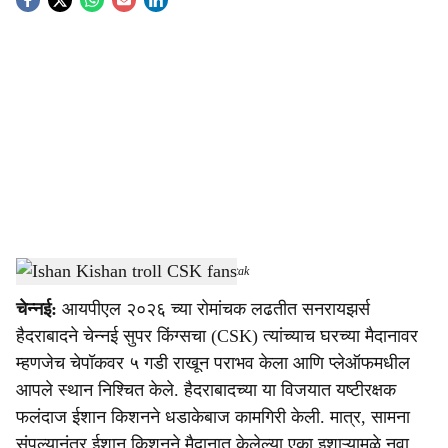
S
o
c
i
a
l
s
Ishan Kishan troll CSK fans
-
Dainik Gomantak
h
चेन्नई:
आयपीएल २०२६ च्या रोमांचक लढतीत सनरायझर्स
a
हैदराबादने चेन्नई सुपर किंग्सचा (CSK) त्यांच्याच घरच्या मैदानावर
r
म्हणजेच चेपॉकवर ५ गडी राखून पराभव केला आणि प्लेऑफमधील
आपले स्थान निश्चित केले. हैदराबादच्या या विजयात यष्टीरक्षक
e
फलंदाज ईशान किशनने धडाकेबाज कामगिरी केली. मात्र, सामना
संपल्यानंतर ईशान किशनने मैदानात केलेल्या एका इशाऱ्यामुळे नवा