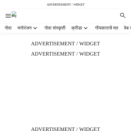
ADVERTISEMENT / WIDGET
H
गोवा
मनोरंजन
गोवा संस्कृती
क्रीडा
गोंयकाराचें मत
वेब 
e
a
ADVERTISEMENT / WIDGET
d
e
ADVERTISEMENT / WIDGET
r
m
e
n
u
i
t
e
m
s
ADVERTISEMENT / WIDGET