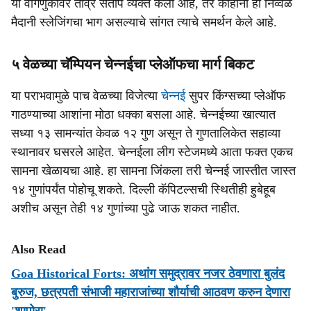
या वागणुकीवर तीव्र संताप व्यक्त केला आहे, तर काहींनी हा निव्वळ
मैदानी स्लेजिंगचा भाग असल्याचे सांगत त्याचे समर्थन केले आहे.
५ वेळच्या चॅम्पियन चेन्नईचा प्लेऑफचा मार्ग बिकट
या पराभवामुळे पाच वेळच्या विजेत्या
चेन्नई
सुपर किंग्सच्या प्लेऑफ
गाठण्याच्या आशांना मोठा धक्का बसला आहे. चेन्नईच्या खात्यात
सध्या १३ सामन्यांत केवळ १२ गुण असून ते गुणतालिकेत सहाव्या
स्थानावर घसरले आहेत. चेन्नईला लीग स्टेजमध्ये आता फक्त एकच
सामना खेळायचा आहे. हा सामना जिंकला तरी चेन्नई जास्तीत जास्त
१४ गुणांपर्यंत पोहोचू शकते. दिल्ली कॅपिटल्सची स्थितीही हुबेहूब
अशीच असून तेही १४ गुणांच्या पुढे जाऊ शकत नाहीत.
Also Read
Goa Historical Forts: अथांग समुद्रावर नजर ठेवणारा बुलंद
बुरुज, छत्रपती संभाजी महाराजांच्या शौर्याची आठवण करुन देणारा