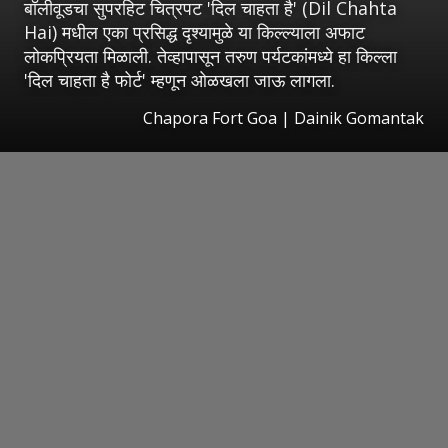
बॉलीवूडचा सुपरहिट चित्रपट 'दिल चाहता है' (Dil Chahta
Hai) मधील एका प्रसिद्ध दृश्यामुळे या किल्ल्याला अफाट
लोकप्रियता मिळाली. तेव्हापासून तरुण पर्यटकांमध्ये हा किल्ला
'दिल चाहता है फोर्ट' म्हणून ओळखला जाऊ लागला.
Chapora Fort Goa | Dainik Gomantak