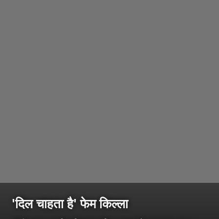
'दिल चाहता है' फेम किल्ला