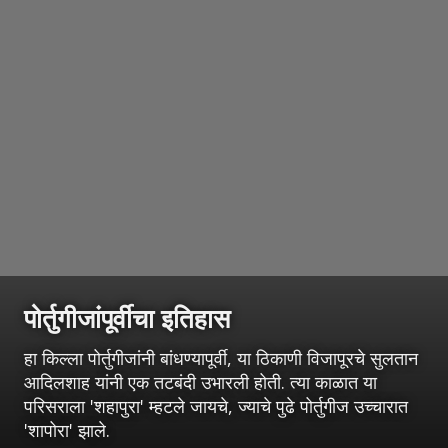
पोर्तुगीजांपूर्वीचा इतिहास
हा किल्ला पोर्तुगीजांनी बांधण्यापूर्वी, या ठिकाणी विजापूरचे सुलतान
आदिलशाह यांनी एक तटबंदी उभारली होती. त्या काळात या
परिसराला 'शहापुरा' म्हटले जायचे, ज्याचे पुढे पोर्तुगीज उच्चारात
'शापोरा' झाले.