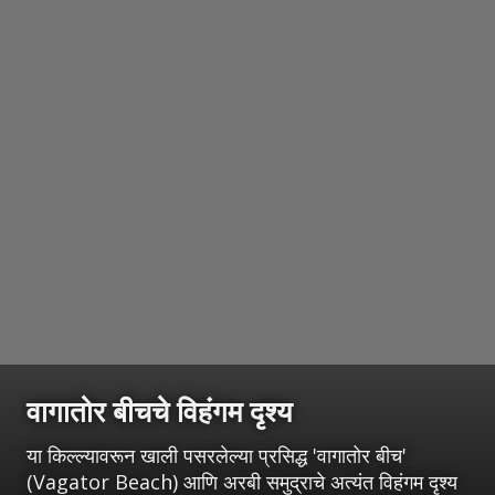
वागातोर बीचचे विहंगम दृश्य
या किल्ल्यावरून खाली पसरलेल्या प्रसिद्ध 'वागातोर बीच'
(Vagator Beach) आणि अरबी समुद्राचे अत्यंत विहंगम दृश्य