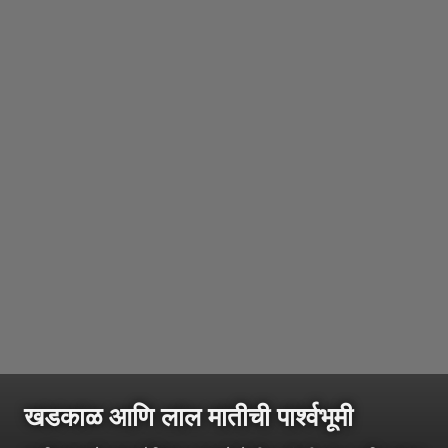
खडकाळ आणि लाल मातीची पार्श्वभूमी