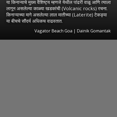
या किनाऱ्याचे मुख्य वैशिष्ट्य म्हणजे येथील पांढरी वाळू आणि त्याला
लागून असलेल्या काळ्या खडकांची (Volcanic rocks) रचना.
किनाऱ्याच्या मागे असलेल्या लाल मातीच्या (Laterite) टेकड्या
या बीचचे सौंदर्य अधिकच वाढवतात.
Vagator Beach Goa | Dainik Gomantak