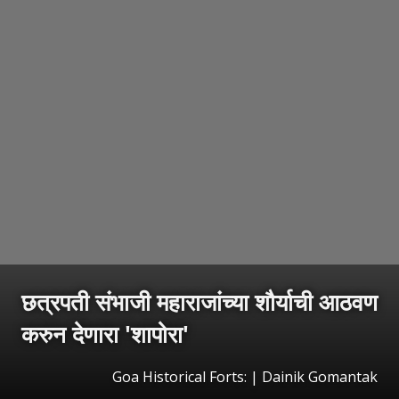
छत्रपती संभाजी महाराजांच्या शौर्याची आठवण
करुन देणारा 'शापोरा'
Goa Historical Forts: | Dainik Gomantak