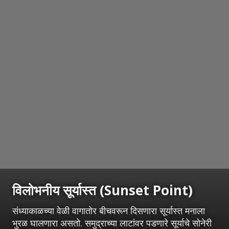
विलोभनीय सूर्यास्त (Sunset Point)
संध्याकाळच्या वेळी वागातोर बीचवरून दिसणारा सूर्यास्त मनाला
भुरळ घालणारा असतो. समुद्राच्या लाटांवर पडणारे सूर्याचे सोनेरी