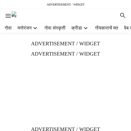
ADVERTISEMENT / WIDGET
H
गोवा
मनोरंजन
गोवा संस्कृती
क्रीडा
गोंयकाराचें मत
वेब 
e
a
ADVERTISEMENT / WIDGET
d
e
ADVERTISEMENT / WIDGET
r
m
e
n
u
i
t
e
m
s
ADVERTISEMENT / WIDGET