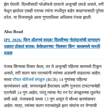
झेप घेतली. दिल्लीसाठी प्लेऑफचे दरवाजे अजूनही उघडे असले, तरी
येथून झालेला एकही पराभव त्यांना स्पर्धेतून बाहेर काढण्यासाठी पुरेसा
ठरेल. या विजयामुळे आता गुणतालिका अधिकच रंजक झाली.
Also Read
IPL 2026: फिन ॲलनचं वादळ! दिल्लीच्या गोलंदाजांची दाणादाण
उडवत ठोकलं शतक; केकेआरच्या 'सिक्सर किंग' क्लबमध्ये मारली
धडक
पंजाब किंग्सचा विचार केला, तर ते अजूनही पहिल्या चारमध्ये टिकून
असले, तरी सलग चार पराभवांनी त्यांच्या अडचणी वाढवल्या आहेत.
सध्या
रॉयल चॅलेंजर्स बंगळुरु
(RCB) 14 गुणांसह पहिल्या
क्रमांकावर आहे. सनरायझर्स हैदराबाद आणि गुजरात टायटन्सचेही
प्रत्येकी 14 गुण आहेत, परंतु त्यांचा नेट रन रेट बंगळुरुच्या तुलनेत
कमी आहे. पंजाबकडे सध्या 13 गुण असून ते चौथ्या क्रमांकावर
आहेत. मात्र, त्यांच्या सलग पराभवांमुळे इतर संघांना वर येण्याची