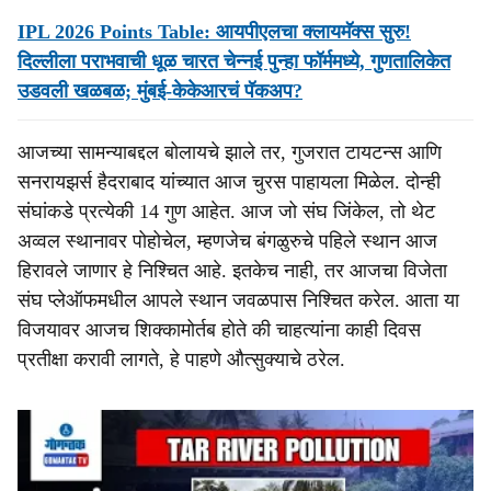
IPL 2026 Points Table: आयपीएलचा क्लायमॅक्स सुरु!
दिल्लीला पराभवाची धूळ चारत चेन्नई पुन्हा फॉर्ममध्ये, गुणतालिकेत
उडवली खळबळ; मुंबई-केकेआरचं पॅकअप?
आजच्या सामन्याबद्दल बोलायचे झाले तर, गुजरात टायटन्स आणि
सनरायझर्स हैदराबाद यांच्यात आज चुरस पाहायला मिळेल. दोन्ही
संघांकडे प्रत्येकी 14 गुण आहेत. आज जो संघ जिंकेल, तो थेट
अव्वल स्थानावर पोहोचेल, म्हणजेच बंगळुरुचे पहिले स्थान आज
हिरावले जाणार हे निश्चित आहे. इतकेच नाही, तर आजचा विजेता
संघ प्लेऑफमधील आपले स्थान जवळपास निश्चित करेल. आता या
विजयावर आजच शिक्कामोर्तब होते की चाहत्यांना काही दिवस
प्रतीक्षा करावी लागते, हे पाहणे औत्सुक्याचे ठरेल.