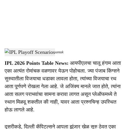
i
a
l
s
IPL 2026 Points Table
-
Dainik Gomantak
h
IPL 2026 Points Table News:
आयपीएलचा चालू हंगाम आता
a
एका अत्यंत रोमांचक वळणावर येऊन पोहोचला. ज्या पंजाब किंग्सने
r
सुरुवातीला विजयाचा धडाका लावला होता, त्यांच्या विजयाचा रथ
आता पूर्णपणे रोखला गेला आहे. जे अजिंक्य मानले जात होते, त्यांना
e
आता सलग पराभवांचा सामना करावा लागत असून प्लेऑफमध्ये ते
स्थान मिळवू शकतील की नाही, यावर आता प्रश्नचिन्ह उपस्थित
होऊ लागले आहे.
दुसरीकडे, दिल्ली कॅपिटल्सने आपला झुंजार खेळ सुरु ठेवत एका