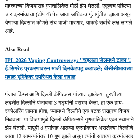
महत्त्वाच्या विजयासह गुणतालिकेत मोठी झेप घेतली. एकूणच पहिल्या
चार क्रमांकाचा (टॉप 4) पेच आता अधिकच गुंतागुंतीचा झाला असून
येणाऱ्या दिवसात कोणते संघ बाजी मारणार, याकडे सर्वांचे लक्ष लागले
आहे.
Also Read
IPL 2026 Vaping Controversy: ''चहलला जेलमध्ये टाका''!
ई-सिगरेट प्रकरणावरुन माजी क्रिकेटपटू कडाडले; बीसीसीआयच्या
मवाळ भूमिकेवर उपस्थित केला सवाल
पंजाब किंग्स आणि दिल्ली कॅपिटल्स यांच्यात झालेल्या चुरशीच्या
लढतीत दिल्लीने पंजाबचा 3 गड्यांनी पराभव केला. हा एक हाय-
स्कोअरिंग सामना होता, ज्यामध्ये दिल्लीने एक षटक राखूनच विजय
मिळवला. या विजयामुळे दिल्ली कॅपिटल्सने गुणतालिकेत एका स्थानाने
झेप घेतली. यापूर्वी 8 गुणांसह आठव्या क्रमांकावर असलेल्या दिल्लीचे
आता 12 सामन्यांनंतर 10 गुण झाले असून त्यांनी सातव्या क्रमांकावर