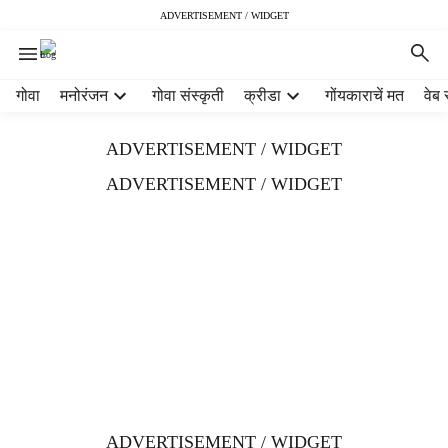
ADVERTISEMENT / WIDGET
H
गोवा
मनोरंजन
गोवा संस्कृती
क्रीडा
गोंयकाराचें मत
वेब 
e
a
ADVERTISEMENT / WIDGET
d
e
ADVERTISEMENT / WIDGET
r
m
e
n
u
i
t
e
m
s
ADVERTISEMENT / WIDGET