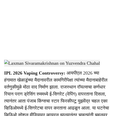
o
c
i
a
l
s
Yuzvendra Chahal
-
Dainik Gomantak
h
IPL 2026 Vaping Controversy:
आयपीएल 2026 च्या
a
हंगामात खेळाडूंच्या मैदानावरील कामगिरीपेक्षा त्यांच्या मैदानाबाहेरील
r
वर्तणुकीमुळे मोठा वाद निर्माण झाला. राजस्थान रॉयल्सचा कर्णधार
रियान पराग ड्रेसिंग रुममध्ये ई-सिगरेट (वेपिंग) वापरताना दिसला,
e
त्यानंतर आता पंजाब किंग्सचा स्टार फिरकीपटू युझवेंद्र चहल एका
व्हिडिओमध्ये ई-सिगरेटचा वापर करताना आढळून आला. या घटनेचा
व्हिडिओ सोशल मीडियावर व्हायरल झाल्यानंतर चाहत्यांनी चहलवर