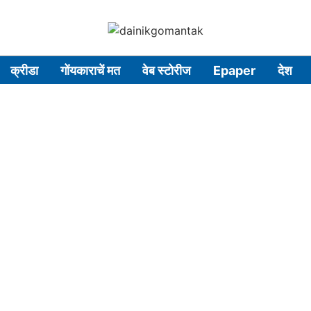
क्रीडा
गोंयकाराचें मत
वेब स्टोरीज
Epaper
देश