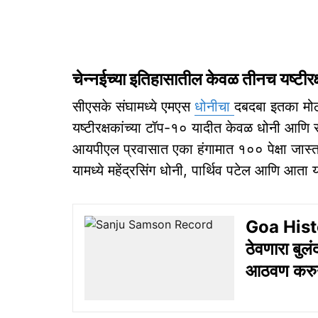
चेन्नईच्या इतिहासातील केवळ तीनच यष्टीर
सीएसके संघामध्ये एमएस
धोनीचा
दबदबा इतका मोठा
यष्टीरक्षकांच्या टॉप-१० यादीत केवळ धोनी आणि संजू
आयपीएल प्रवासात एका हंगामात १०० पेक्षा जास्
यामध्ये महेंद्रसिंग धोनी, पार्थिव पटेल आणि आत
Goa Histo
ठेवणारा बुलं
आठवण करुन 