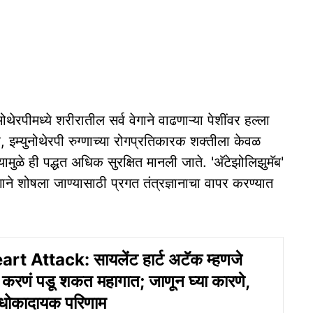
ोथेरपीमध्ये शरीरातील सर्व वेगाने वाढणाऱ्या पेशींवर हल्ला
र, इम्युनोथेरपी रुग्णाच्या रोगप्रतिकारक शक्तीला केवळ
. यामुळे ही पद्धत अधिक सुरक्षित मानली जाते. 'अ‍ॅटेझोलिझुमॅब'
े शोषला जाण्यासाठी प्रगत तंत्रज्ञानाचा वापर करण्यात
rt Attack: सायलेंट हार्ट अटॅक म्हणजे
्ष करणं पडू शकत महागात; जाणून घ्या कारणे,
 धोकादायक परिणाम