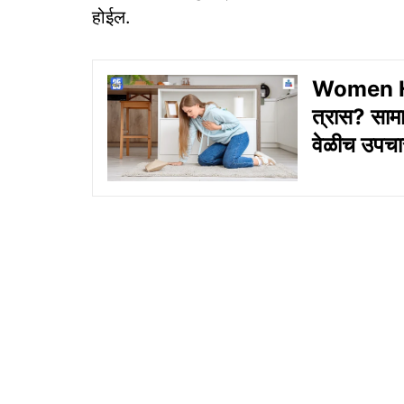
होईल.
Women Hea
त्रास? सामान
वेळीच उपचार