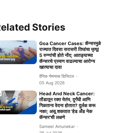
elated Stories
Goa Cancer Cases: कॅन्‍सरमुळे
राज्‍यात दिवसा सरासरी तिघांचा मृत्‍यू!
5 रुग्‍णांची होते नोंद; आतड्याच्या
कॅन्‍सरचे प्रमाण वाढल्‍याचा आरोग्‍य
खात्‍याचा दावा
दैनिक गोमन्तक डिजिटल
05 Aug 2026
Head And Neck Cancer:
तोंडातून रक्त येतंय, दुर्गंधी आणि
गिळताना वेदना होतात? दुर्लक्ष करू
नका; असू शकतात 'हेड अँड नेक
कॅन्सर'ची लक्षणे
Sameer Amunekar
28 Jul 2026