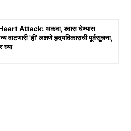
rt Attack: थकवा, श्वास घेण्यास
्य वाटणारी 'ही' लक्षणे हृदयविकाराची पूर्वसूचना,
 घ्या