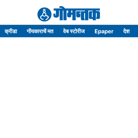
क्रीडा
गोंयकाराचें मत
वेब स्टोरीज
Epaper
देश