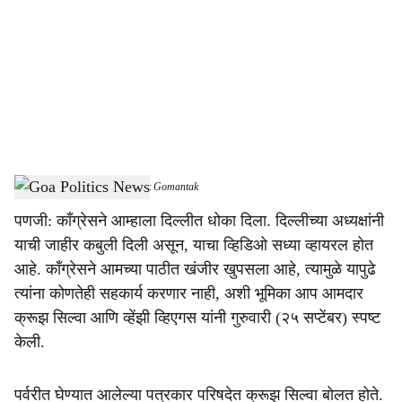
c
i
a
l
s
AAP MLA Cruz Silva
-
Dainik Gomantak
h
पणजी: काँग्रेसने आम्हाला दिल्लीत धोका दिला. दिल्लीच्या अध्यक्षांनी
a
याची जाहीर कबुली दिली असून, याचा व्हिडिओ सध्या व्हायरल होत
r
आहे. काँग्रेसने आमच्या पाठीत खंजीर खुपसला आहे, त्यामुळे यापुढे
त्यांना कोणतेही सहकार्य करणार नाही, अशी भूमिका आप आमदार
e
क्रूझ सिल्वा आणि व्हेंझी व्हिएगस यांनी गुरुवारी (२५ सप्टेंबर) स्पष्ट
केली.
पर्वरीत घेण्यात आलेल्या पत्रकार परिषदेत क्रूझ सिल्वा बोलत होते.