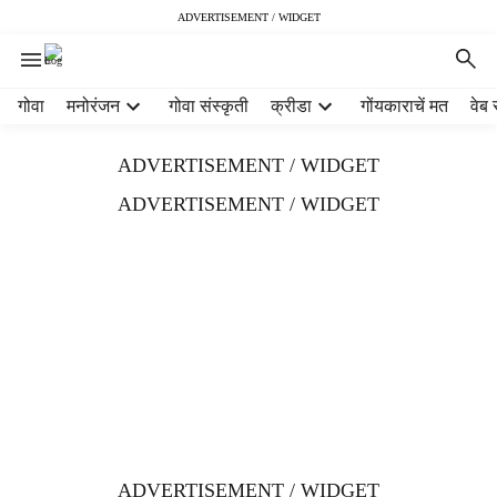
ADVERTISEMENT / WIDGET
H
गोवा
मनोरंजन
गोवा संस्कृती
क्रीडा
गोंयकाराचें मत
वेब 
e
a
ADVERTISEMENT / WIDGET
d
e
ADVERTISEMENT / WIDGET
r
m
e
n
u
i
t
e
m
s
ADVERTISEMENT / WIDGET