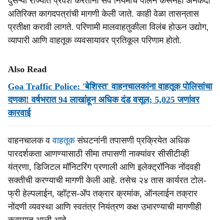
दुसऱ्या राज्यात प्रवेश करताना सर्व नियमांचे पालन करूनही अनेकदा
अतिरिक्त कागदपत्रांची मागणी केली जाते. काही वेळा तासन्‌तास
प्रतीक्षा करावी लागते. परिणामी मालवाहतुकीला विलंब होऊन उद्योग,
व्यापारी आणि वाहतूक व्यवसायावर प्रतिकूल परिणाम होतो.
Also Read
Goa Traffic Police: 'बेशिस्त' वाहनचालकांना वाहतूक पोलिसांचा
दणका! वर्षभरात 94 लाखांहून अधिक दंड वसूल; 5,025 जणांवर
कारवाई
वाहनचालक व
वाहतूक
संघटनांनी तपासणी प्रक्रियेत अधिक
पारदर्शकता आणण्यासाठी सीमा तपासणी नाक्यांवर सीसीटीव्ही
यंत्रणा, डिजिटल मॉनिटरिंग प्रणाली आणि इलेक्ट्रॉनिक नोंदवही
सक्तीची करण्याची मागणी केली आहे. तसेच २४ तास कार्यरत टोल-
फ्री हेल्पलाईन, व्हॉट्स-ॲप तक्रार क्रमांक, ऑनलाईन तक्रार
नोंदणी व्यवस्था आणि स्वतंत्र नियंत्रण कक्ष उभारण्याची मागणीही