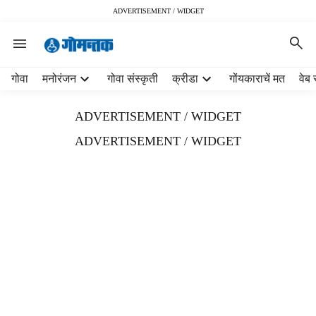
ADVERTISEMENT / WIDGET
H
गोवा
मनोरंजन
गोवा संस्कृती
क्रीडा
गोंयकाराचें मत
वेब 
e
a
ADVERTISEMENT / WIDGET
d
e
ADVERTISEMENT / WIDGET
r
m
e
n
u
i
t
e
m
s