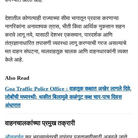
करण्यात आली आहे.
देशातील कोणत्याही राज्याच्या सीमा भागातून प्रवास करणाऱ्या
नागरिकांना अनावश्यक त्रास, भीती किंवा आर्थिक नुकसान सहन
करावे लागू नये, यासाठी देशभर एकसमान, पारदर्शक आणि
तंत्रज्ञानाधारित तपासणी व्यवस्था लागू करण्याची गरज असल्याचे
मत वाहन संघटना, मालवाहतूक चालक आणि वाहनधारकांनी व्यक्त
केले आहे.
Also Read
Goa Traffic Police Office : वाहतूक कक्षात अखेर लागले दिवे,
लोबोंची मध्यस्थी; थकीत बिलामुळे कळंगुट कक्ष चार-पाच दिवस
अंधारात
वाहनचालकांच्‍या प्रमुख तक्रारी
ऑनलाईन
कर भरल्यानंतरही वारंवार पडताळणीसाठी अडवले जाते,