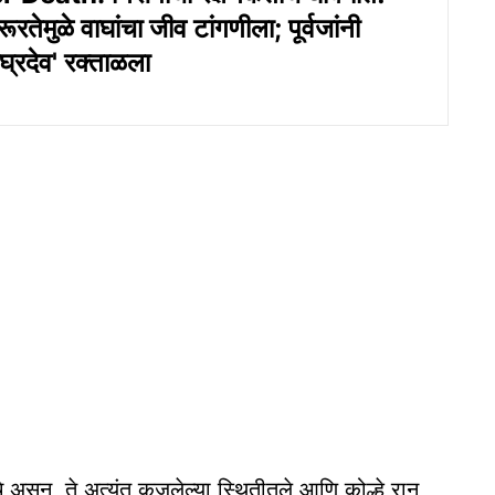
रूरतेमुळे वाघांचा जीव टांगणीला; पूर्वजांनी
ाघ्रदेव' रक्ताळला
चे असून, ते अत्यंत कुजलेल्या स्थितीतले आणि कोल्हे,रान