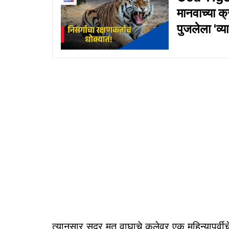
मानवाच्या क्
पुजलेला 'व्य
त्यानुसार सदर मृत वाघाचे कलेवर एक महिन्यापूर्वी