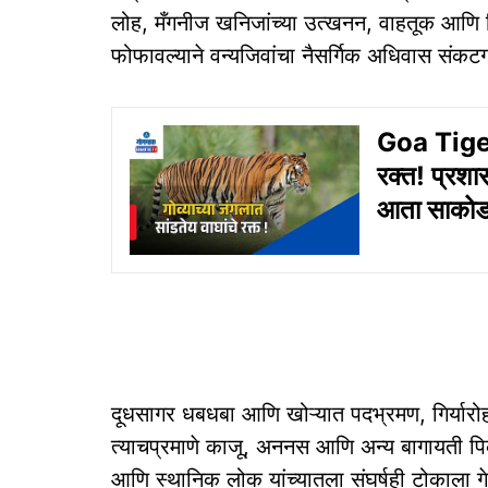
लोह, मँगनीज खनिजांच्या उत्खनन, वाहतूक आणि न
फोफावल्याने वन्यजिवांचा नैसर्गिक अधिवास संकटग
Goa Tiger 
रक्त! प्रशा
आता साकोर्डा
दूधसागर धबधबा आणि खोऱ्यात पदभ्रमण, गिर्यारोहण
त्याचप्रमाणे काजू, अननस आणि अन्य बागायती पिकांच
आणि स्थानिक लोक यांच्यातला संघर्षही टोकाला ग