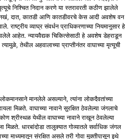
या मृत्यूचे निश्चित निदान करणे या स्तरावरती कठीण झालेले
ंची नखं, दात, कातडी आणि कातडीवरचे केस आदी अवशेष वन
. राष्ट्रीय व्याघ्र संवर्धन प्राधिकरणाच्या नियमानुसार हे
लेले आहेत. न्यायवैद्यक चिकित्सेसाठी हे अवशेष डेहराडून
ामुळे, तेथील अहवालाच्या प्राप्तीनंतर वाघाच्या मृत्यूची
य लोकमानसाने मानलेले असल्याने, त्यांना लोकदैवतांच्या
ायला मिळते. वाघाच्या नावाने सुरक्षित ठेवलेल्या जंगलाचे
ाणकोण श्रीस्थळ येथील वाघाच्या नावाने राखून ठेवलेल्या
वायला मिळते. धारबांदोडा तालुक्यात गोव्यातले सर्वाधिक जंगल
ाच्या माध्यमातून संरक्षित असले तरी गोवा मुक्तीपासून इथे