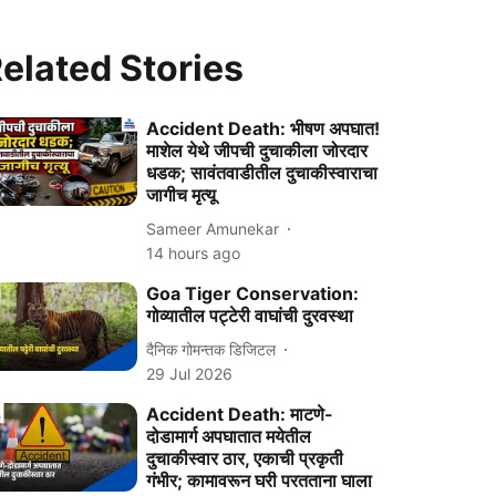
elated Stories
Accident Death: भीषण अपघात!
माशेल येथे जीपची दुचाकीला जोरदार
धडक; सावंतवाडीतील दुचाकीस्वाराचा
जागीच मृत्यू
Sameer Amunekar
14 hours ago
Goa Tiger Conservation:
गोव्यातील पट्टेरी वाघांची दुरवस्था
दैनिक गोमन्तक डिजिटल
29 Jul 2026
Accident Death: माटणे-
दोडामार्ग अपघातात मयेतील
दुचाकीस्वार ठार, एकाची प्रकृती
गंभीर; कामावरून घरी परतताना घाला