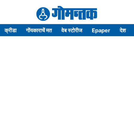
क्रीडा
गोंयकाराचें मत
वेब स्टोरीज
Epaper
देश