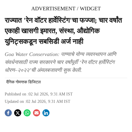
ADVERTISEMENT / WIDGET
राज्‍यात 'रेन वॉटर हार्वेस्‍टिंग'चा फज्‍जा; चार वर्षांत
एकाही खासगी इमारत, संस्‍था, औद्योगिक
युनिट्सकडून सबसिडी अर्ज नाही
Goa Water Conservation: पाण्‍याचे योग्‍य व्‍यवस्‍थापन आणि
संवर्धनासाठी राज्‍य सरकारने चार वर्षांपूर्वी ‘रेन वॉटर हार्वेस्‍टिंग
धोरण–२०२२’ची अंमलबजावणी सुरू केली.
दैनिक गोमन्तक डिजिटल
Published on :
02 Jul 2026, 9:31 AM
IST
Updated on :
02 Jul 2026, 9:31 AM
IST
S
o