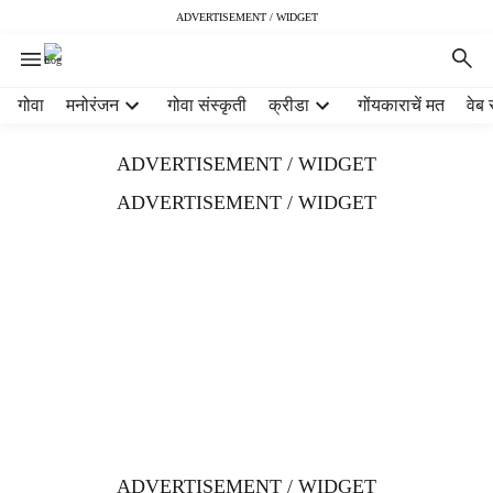
ADVERTISEMENT / WIDGET
H
गोवा
मनोरंजन
गोवा संस्कृती
क्रीडा
गोंयकाराचें मत
वेब 
e
a
ADVERTISEMENT / WIDGET
d
e
ADVERTISEMENT / WIDGET
r
m
e
n
u
i
t
e
m
s
ADVERTISEMENT / WIDGET