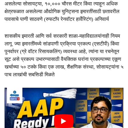
असलेल्‍या सोसायट्या, १०,००० चौरस मीटर किंवा त्याहून अधिक
क्षेत्रफळात असलेल्‍या औद्योगिक युनिट्सना इमारतींसाठी छतावरील
पावसाचे पाणी साठवणे (रुफटॉप रेनवॉटर हार्वेस्‍टिंग) अनिवार्य
शासकीय इमारती आणि सर्व सरकारी शाळा-महाविद्यालयांनाही नियम
लागू ज्या इमारतींमध्ये सांडपाणी प्रक्रिया प्रकल्प (एसटीपी) किंवा
पुनर्वापर (ग्रे वॉटर रिसायकलिंग) व्यवस्था आहे, त्यांना या रचनेतून
सूट असे प्रकल्प उभारण्यासाठी वैयक्तिक घरांना प्रकल्पाच्या एकूण
खर्चाच्या ५० टक्‍के किंवा एक लाख, शैक्षणिक संस्था, सोसायट्यांना ५
पाच लाखांची सबसिडी मिळते