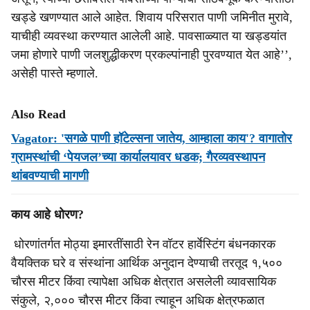
खड्डे खणण्‍यात आले आहेत. शिवाय परिसरात पाणी जमिनीत मुरावे,
याचीही व्‍यवस्‍था करण्‍यात आलेली आहे. पावसाळ्यात या खड्डयांत
जमा होणारे पाणी जलशुद्धीकरण प्रकल्‍पांनाही पुरवण्‍यात येत आहे’’,
असेही पास्‍ते म्‍हणाले.
Also Read
Vagator: 'सगळे पाणी हॉटेल्सना जातेय, आम्हाला काय'? वागातोर
ग्रामस्थांची ‘पेयजल’च्या कार्यालयावर धडक; गैरव्यवस्थापन
थांबवण्याची मागणी
काय आहे धोरण?
धोरणांतर्गत मोठ्या इमारतींसाठी रेन वॉटर हार्वेस्टिंग बंधनकारक
वैयक्तिक घरे व संस्थांना आर्थिक अनुदान देण्याची तरतूद १,५००
चौरस मीटर किंवा त्‍यापेक्षा अधिक क्षेत्रात असलेली व्‍यावसायिक
संकुले, २,००० चौरस मीटर किंवा त्याहून अधिक क्षेत्रफळात