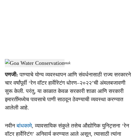
c
i
a
l
s
Goa Water Conservation
-
Dainik Gomantak
h
पणजी:
पाण्‍याचे योग्‍य व्‍यवस्‍थापन आणि संवर्धनासाठी राज्‍य सरकारने
a
चार वर्षांपूर्वी ‘रेन वॉटर हार्वेस्‍टिंग धोरण–२०२२’ची अंमलबजावणी
r
सुरू केली. परंतु, या काळात केवळ सरकारी शाळा आणि सरकारी
इमारतींमध्‍येच पावसाचे पाणी साठवून ठेवण्‍याची व्‍यवस्‍था करण्‍यात
e
आलेली आहे.
नवीन
बांधकामे
, व्‍यावसायिक संकुले तसेच औद्योगिक युनिट्सना ‘रेन
वॉटर हार्वेस्‍टिंग’ अनिवार्य करण्‍यात आले असून, त्‍यासाठी त्‍यांना