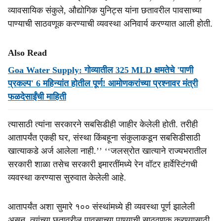
व्‍यावसायिक संकुले, औद्योगिक युनिट्स यांना छतावरील पावसाच्‍या
पाण्‍याची साठवणूक करण्‍याची व्‍यवस्‍था अनिवार्य करण्‍यात आली होती.
Also Read
Goa Water Supply: गोव्यातील 325 MLD क्षमतेचे 'पाणी
प्रकल्‍प' 6 महिन्‍यांत होतील पूर्ण! आमोणकरांच्या प्रश्‍नावर मंत्री
फळदेसाईंची माहिती
त्‍यासाठी त्‍यांना सरकारने सबसिडीही जाहीर केलेली होती. तरीही
आतापर्यंत एकही घर, संस्‍था किंबहूना संकुलाकडून सबसिडीसाठी
खात्‍याकडे अर्ज आलेला नाही.’’ ‘‘जलस्रोत खात्‍याने राज्‍यभरातील
सरकारी शाळा तसेच सरकारी इमारतींमध्‍ये रेन वॉटर हार्वेस्‍टिंगची
व्‍यवस्‍था करण्‍यास सुरुवात केलेली आहे.
आतापर्यंत अशा सुमारे १०० संस्‍थांमध्‍ये ही व्‍यवस्‍था पूर्ण झालेली
असून, त्‍यांच्‍या छतावरील पावसाच्‍या पाण्‍याची साठवणूक करण्‍यासाठी