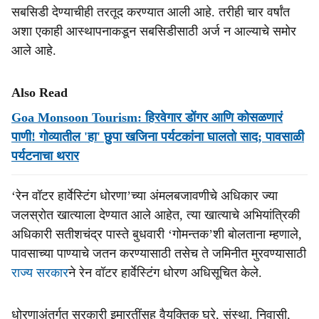
सबसिडी देण्‍याचीही तरतूद करण्‍यात आली आहे. तरीही चार वर्षांत
अशा एकाही आस्‍थापनाकडून सबसिडीसाठी अर्ज न आल्‍याचे समोर
आले आहे.
Also Read
Goa Monsoon Tourism: हिरवेगार डोंगर आणि कोसळणारं
पाणी! गोव्यातील 'हा' छुपा खजिना पर्यटकांना घालतो साद; पावसाळी
पर्यटनाचा थरार
‘रेन वॉटर हार्वेस्‍टिंग धोरणा’च्‍या अंमलबजावणीचे अधिकार ज्‍या
जलस्रोत खात्‍याला देण्‍यात आले आहेत, त्‍या खात्‍याचे अभियांत्रिकी
अधिकारी सतीशचंद्र पास्‍ते बुधवारी ‘गोमन्‍तक’शी बोलताना म्‍हणाले,
पावसाच्या पाण्‍याचे जतन करण्‍यासाठी तसेच ते जमिनीत मुरवण्‍यासाठी
राज्‍य सरकार
ने रेन वॉटर हार्वेस्‍टिंग धोरण अधिसूचित केले.
धोरणाअंतर्गत सरकारी इमारतींसह वैयक्तिक घरे, संस्‍था, निवासी,