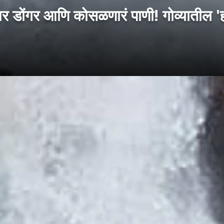
गर आणि कोसळणारं पाणी! गोव्यातील 'हा'