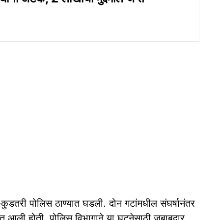
कुडतरी पोलिस ठाण्यात घडली. दोन गटांमधील संघर्षानंतर
त आली होती. पोलिस विभागाने या घटनेसाठी जबाबदार