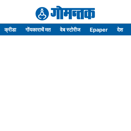
क्रीडा
गोंयकाराचें मत
वेब स्टोरीज
Epaper
देश