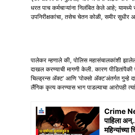
धरत पाच कर्मचाऱ्यांना निलंबित केले आहे; यामध
उपनिरीक्षकांचा, तसेच चेतन कोळी, समीर सुधीर 
पालेकर म्हणाले की, पोलिस महासंचालकांशी झालेल्या
दाखल करण्याची मागणी केली. कारण पीडितांपैकी ए
चिल्ड्रन्स ॲक्ट’ आणि ‘पोक्सो ॲक्ट’अंतर्गत गुन
लैंगिक कृत्य करण्यास भाग पाडल्याचा आरोपही त्या
Crime News
पाहिला अन्..
महिन्यांच्या