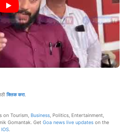
साठी
क्लिक करा
.
s on Tourism,
Business
, Politics, Entertainment,
nik Gomantak. Get
Goa news live updates
on the
d
IOS
.