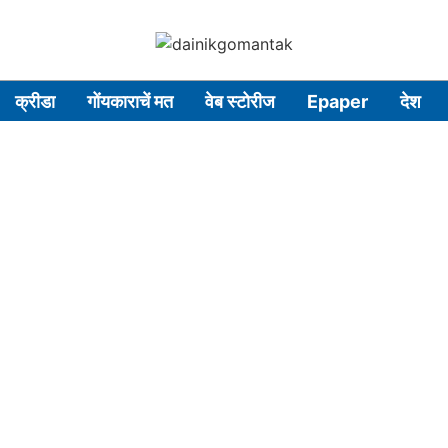
क्रीडा
गोंयकाराचें मत
वेब स्टोरीज
Epaper
देश