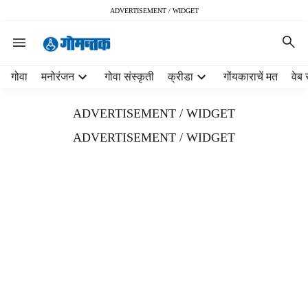
ADVERTISEMENT / WIDGET
H
गोवा
मनोरंजन
गोवा संस्कृती
क्रीडा
गोंयकाराचें मत
वेब 
e
a
ADVERTISEMENT / WIDGET
d
e
ADVERTISEMENT / WIDGET
r
m
e
n
u
i
t
e
m
s