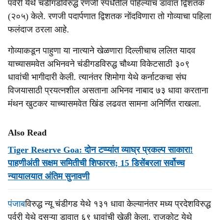
पर्वरी येथे चंडीगडविरुद्ध रणजी स्पर्धेतील पहिल्याच डावात द्विशतक
(२०५) केले. रणजी पदार्पणात द्विशतक नोंदविणारा तो गोव्याचा पहिला
फलंदाज ठरला आहे.
गोव्याकडून पाहुणा या नात्याने खेळणारा दिल्लीचाच ललित यादव
याच्यासमवेत अभिनवने चंडीगडविरुद्ध चौथ्या विकेटसाठी ३०९
धावांची भागीदारी केली. त्यानंतर शिमोगा येथे कर्नाटकचा संघ
विजयासाठी प्रयत्नशील असताना अभिनव नाबाद ७३ धावा करताना
मंथन खुटकर याच्यासमवेत खिंड लढवत सामना अनिर्णित राखला.
Also Read
Tiger Reserve Goa: दोन टप्प्यांत व्याघ्र प्रकल्प साकारा!
पाहणीअंती सक्षम समितीची शिफारस; 15 डिसेंबरला सर्वोच्च
न्यायालयात अंतिम सुनावणी
पंजाब
विरुद्ध न्यू चंडीगड येथे १३१ धावा केल्यानंतर मध्य प्रदेशविरुद्ध
पर्वरी येथे दुसऱ्या डावात ६९ धावांची खेळी केला. राजकोट येथे