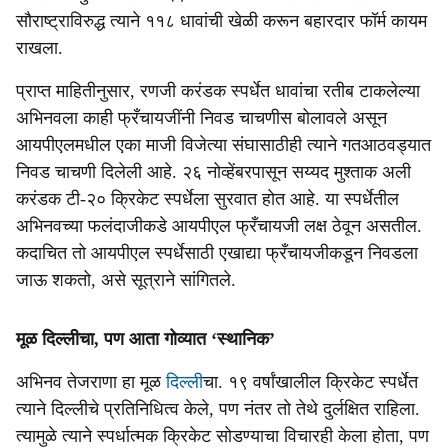
सौराष्ट्राविरुद्ध त्याने ११८ धावांची खेळी करून बहारदार फॉर्म कायम
राखला.
प्राप्त माहितीनुसार, रणजी करंडक स्पर्धेत धावांचा रतीब टाकलेल्या
अभिनवला काही फ्रँचायजींनी निवड चाचणीस बोलावले असून
आयपीएलमधील एका माजी विजेत्या संघासाठीही त्याने गतआठवड्यात
निवड चाचणी दिलेली आहे. २६ नोव्हेंबरपासून सय्यद मुश्ताक अली
करंडक टी-२० क्रिकेट स्पर्धेला सुरवात होत आहे. या स्पर्धेतील
अभिनवच्या फलंदाजीकडे आयपीएल फ्रँचायजी लक्ष ठेवून असतील.
कदाचित तो आयपीएल स्पर्धेसाठी एखाद्या फ्रँचायजीकडून निवडला
जाऊ शकतो, असे सूत्राने सांगितले.
मूळ दिल्लीचा, पण आता गोव्यात ‘स्थानिक’
अभिनव तेजराणा हा मूळ
दिल्ली
चा. १९ वर्षांखालील क्रिकेट स्पर्धेत
त्याने दिल्लीचे प्रतिनिधित्व केले, पण नंतर तो तेथे दुर्लक्षित राहिला.
त्यामुळे त्याने स्पर्धात्मक क्रिकेट सोडण्याचा विचारही केला होता, पण