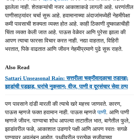
झालेला नाही. शेतकऱ्यांची नजर आकाशाकडे लागली आहे. धरणांतील
पाणीसाठ्यांवर चर्चा सुरू आहे. हवामानाच्या अंदाजांमध्येही नेहमीपेक्षा
कमी पावसाची शक्यता व्यक्त होत आहे. काही ठिकाणी दुष्काळाचीही
चिंता व्यक्त केली जात आहे. पाऊस वेळेवर आणि पुरेसा झाला की
आपण त्याचा फारसा विचार करत नाही. नद्या वाहतात, विहिरी
भरतात, पिके वाढतात आणि जीवन नेहमीप्रमाणे पुढे सुरू राहते.
Also Read
Sattari Unseasonal Rain: सत्तरीला चक्रीवादळाचा तडाखा;
झाडांची पडझड, घरांचे नुकसान; वीज, पाणी व दूरसंचार सेवा ठप्प
पण पावसाने दांडी मारली की त्याचे खरे महत्त्व जाणवते. कारण,
पाऊस म्हणजे फक्त हवामान नाही. पाऊस म्हणजे
पाणी
. आणि पाणी
म्हणजे जीवन. पाण्याचा शोध आपल्या ताटातील भात, बागेतील फुले,
झाडांवरील फळे, आकाशात उडणारे पक्षी आणि आपण स्वतः सगळे
पाण्यावर अवलंबून आहोत. पृथ्वीवरील प्रत्येक सजीवाच्या