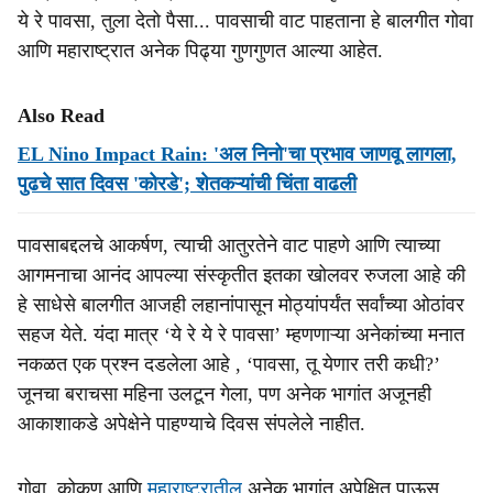
ये रे पावसा, तुला देतो पैसा... पावसाची वाट पाहताना हे बालगीत गोवा
आणि महाराष्ट्रात अनेक पिढ्या गुणगुणत आल्या आहेत.
Also Read
EL Nino Impact Rain: 'अल निनो'चा प्रभाव जाणवू लागला,
पुढचे सात दिवस 'कोरडे'; शेतकऱ्यांची चिंता वाढली
पावसाबद्दलचे आकर्षण, त्याची आतुरतेने वाट पाहणे आणि त्याच्या
आगमनाचा आनंद आपल्या संस्कृतीत इतका खोलवर रुजला आहे की
हे साधेसे बालगीत आजही लहानांपासून मोठ्यांपर्यंत सर्वांच्या ओठांवर
सहज येते. यंदा मात्र ‘ये रे ये रे पावसा’ म्हणणाऱ्या अनेकांच्या मनात
नकळत एक प्रश्‍‍न दडलेला आहे , ‘पावसा, तू येणार तरी कधी?’
जूनचा बराचसा महिना उलटून गेला, पण अनेक भागांत अजूनही
आकाशाकडे अपेक्षेने पाहण्याचे दिवस संपलेले नाहीत.
गोवा, कोकण आणि
महाराष्ट्रातील
अनेक भागांत अपेक्षित पाऊस