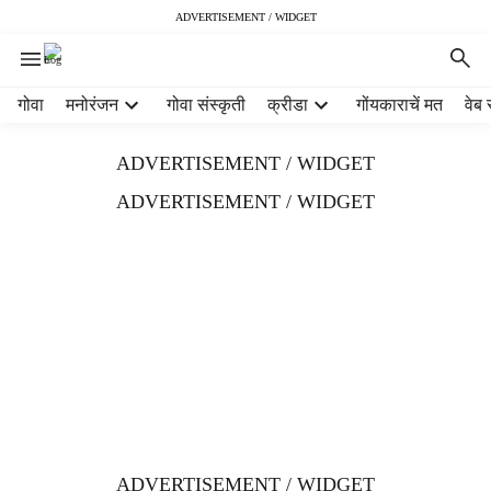
ADVERTISEMENT / WIDGET
H
गोवा
मनोरंजन
गोवा संस्कृती
क्रीडा
गोंयकाराचें मत
वेब 
e
a
ADVERTISEMENT / WIDGET
d
e
ADVERTISEMENT / WIDGET
r
m
e
n
u
i
t
e
m
s
ADVERTISEMENT / WIDGET