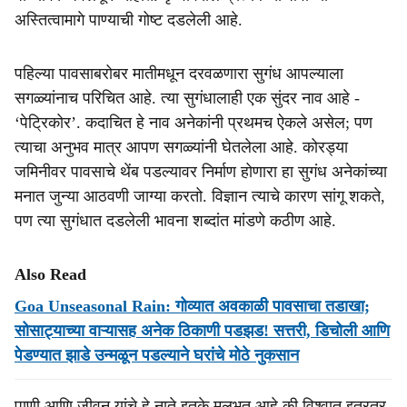
अस्तित्वामागे पाण्याची गोष्ट दडलेली आहे.
पहिल्या पावसाबरोबर मातीमधून दरवळणारा सुगंध आपल्याला
सगळ्यांनाच परिचित आहे. त्या सुगंधालाही एक सुंदर नाव आहे -
‘पेट्रिकोर’. कदाचित हे नाव अनेकांनी प्रथमच ऐकले असेल; पण
त्याचा अनुभव मात्र आपण सगळ्यांनी घेतलेला आहे. कोरड्या
जमिनीवर पावसाचे थेंब पडल्यावर निर्माण होणारा हा सुगंध अनेकांच्या
मनात जुन्या आठवणी जाग्या करतो. विज्ञान त्याचे कारण सांगू शकते,
पण त्या सुगंधात दडलेली भावना शब्दांत मांडणे कठीण आहे.
Also Read
Goa Unseasonal Rain: गोव्यात अवकाळी पावसाचा तडाखा;
सोसाट्याच्या वाऱ्यासह अनेक ठिकाणी पडझड! सत्तरी, डिचोली आणि
पेडण्यात झाडे उन्मळून पडल्याने घरांचे मोठे नुकसान
पाणी आणि जीवन यांचे हे नाते इतके मूलभूत आहे की विश्वात इतरत्र