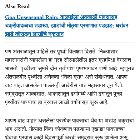
Also Read
Goa Unseasonal Rain: वाळपईला अवकाळी पावसासह
चक्रीवादळाचा तडाखा, झाडांची मोठ्या प्रमाणात पडझड; घरांवर
झाडे कोसळून लाखोंचे नुकसान
पण अंतराळातून पाहिले तर पृथ्वी विलक्षण दिसते. निळ्याशार
महासागरांनी व्यापलेला हा ग्रह सौरमालेतील इतर ग्रहांपेक्षा वेगळाच
भासतो. पृथ्वीच्या सुमारे दोन-तृतीयांश पृष्ठभागावर पाणी आहे. म्हणूनच
अंतराळवीर पृथ्वीला अनेकदा ‘निळा ग्रह’ असे संबोधतात. आपण
वाट पाहत असलेला पाऊसही अखेरीस याच महासागरांतून येतो.
समुद्रातून आकाशात, आकाशातून ढगांमध्ये आणि ढगांतून पुन्हा
पृथ्वीवर पाण्याचा हा प्रवास लाखो वर्षांपासून सुरू आहे.
आपण वाट पाहत असलेला प्रत्येक पावसाचा थेंब या अखंड चक्राचा
भाग असतो. गोव्यात किंवा कोकणात पडणाऱ्या एखाद्या पावसाच्या
थेंबाचा प्रवास काही दिवसांपूर्वी अरबी समुद्रात सुरू झालेला असू