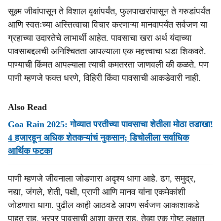
सूक्ष्म जीवांपासून ते विशाल वृक्षांपर्यंत, फुलपाखरांपासून ते गरुडांपर्यंत
आणि स्वतःच्या अस्तित्वाचा विचार करणाऱ्या मानवापर्यंत सर्वजण या
ग्रहाच्या उदारतेचे लाभार्थी आहेत. पावसाचा खरा अर्थ यंदाच्या
पावसाबद्दलची अनिश्चितता आपल्याला एक महत्त्वाचा धडा शिकवते.
पाण्याची किंमत आपल्याला त्याची कमतरता जाणवली की कळते. पण
पाणी म्हणजे फक्त धरणे, विहिरी किंवा पावसाची आकडेवारी नाही.
Also Read
Goa Rain 2025: गोव्यात परतीच्या पावसाचा शेतीला मोठा तडाखा!
4 हजारहून अधिक शेतकऱ्यांचं नुकसान; डिचोलीला सर्वाधिक
आर्थिक फटका
पाणी म्हणजे जीवनाला जोडणारा अदृश्य धागा आहे. ढग, समुद्र,
नद्या, जंगले, शेती, पक्षी, प्राणी आणि मानव यांना एकमेकांशी
जोडणारा धागा. पुढील काही आठवडे आपण सर्वजण आकाशाकडे
पाहत राहू. भरपूर पावसाची आशा करत राहू. तेव्हा एक गोष्ट लक्षात