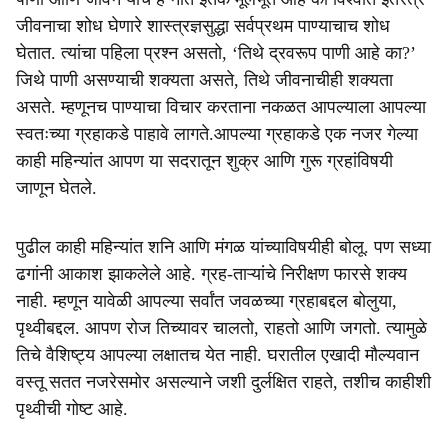
जीवनाचा शोध घेणारे शास्त्रज्ञसुद्धा सर्वप्रथम पाण्याचाच शोध
घेतात. त्यांचा पहिला प्रश्न असतो, ‘तिथे द्रवरूप पाणी आहे का?’
जिथे पाणी असण्याची शक्यता असते, तिथे जीवनाचीही शक्यता
असते. म्हणूनच पाण्याचा विचार करताना नकळत आपल्याला आपल्या
स्वतःच्या ग्रहाकडे पाहावे लागते.आपल्या ग्रहाकडे एक नजर गेल्या
काही महिन्यांत आपण या सदरातून शुक्र आणि गुरू ग्रहांविषयी
जाणून घेतले.
पुढील काही महिन्यांत शनि आणि मंगळ यांच्याविषयीही बोलू. पण सध्या
ढगांनी आकाश झाकलेले आहे. ग्रह-ताऱ्यांचे निरीक्षण फारसे शक्य
नाही. म्हणून यावेळी आपल्या सर्वांत जवळच्या ग्रहाबद्दल बोलुया,
पृथ्वीबद्दल. आपण रोज तिच्यावर चालतो, राहतो आणि जगतो. त्यामुळे
तिचे वैशिष्ट्य आपल्या लक्षातच येत नाही. घरातील एखादी मौल्यवान
वस्तू सतत नजरेसमोर असल्याने जशी दुर्लक्षित राहते, तशीच काहीशी
पृथ्वीची गोष्ट आहे.