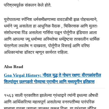
परिश्रमपूर्वक संकलन केले होते.
युरोपातल्या स्पॅनिश धर्मसमीक्षणाच्या वावटळीची झळ पोहचल्याने,
धर्माने ज्यु असलेला हा आधुनिक वैद्यक , चिकित्सक आणि मुलतः
संशोधनाचा पिंड असलेला गार्सिया पळून पोर्तुगीज इंडियात आला
आणि आपल्या ज्यू धर्माच्या अस्मितेचा धर्मद्वेष्टया तत्कालीन धार्मिक
यंत्रणेला लवलेष न दाखवता, पोर्तुगीज विसरई आणि वरिष्ठ
अधिकाऱ्यांचा डॉक्टर म्हणून कार्यरत राहिला.
Also Read
Goa Virgal History: नौदल युद्ध ते गोधन रक्षण! वीरगळांवरील
शिल्पांतून उलगडतो गोव्याचा प्राचीन आणि मध्ययुगीन इतिहास
१५६३ साली प्रकाशित झालेल्या ग्रंथाद्वारे त्यांनी इथल्या औषधी
आणि आर्थिकरित्या महत्वपूर्ण असलेल्या वनस्पतींच्या पारंपरिक
ज्ञानाचा वारसा जगाला उपलब्ध करून दिला. या ग्रंथाचा लॅटिन