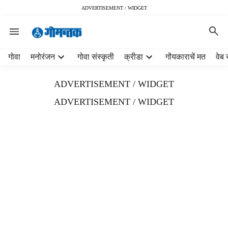
ADVERTISEMENT / WIDGET
H
गोवा
मनोरंजन
गोवा संस्कृती
क्रीडा
गोंयकाराचें मत
वेब 
e
a
ADVERTISEMENT / WIDGET
d
e
ADVERTISEMENT / WIDGET
r
m
e
n
u
i
t
e
m
s