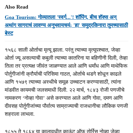
Also Read
Goa Tourism: गोव्यातला 'स्वर्ग...'! शॉपिंग, बीच शॅक्स अन्
अथांग सागराचं लावण्य अनुभवायचयं; 'हा' समुद्रकिनारा तुमच्यासाठी
बेस्ट
१५६८ साली ओर्ताचा मृत्यू झाला. परंतु त्याच्या मृत्यूपश्चात, जेव्हा
ओर्ता ज्यू असल्याची कबुली त्याच्या कातरिना या बहिणीनी दिली, तेव्हा
तिला तर प्रत्यक्ष जीवंत जाळण्यात आले आणि धर्मांध आणि माथेफिरू
पोर्तुगीजांनी क्रौर्याची परिसिमा गाठत, ओर्ताचे थडगे शोधून काढले
आणि १५७९ त्याच्या अस्थीचे समूळ उच्चाटन करण्यासाठी, त्यांना
मांडवीत कायमची जलसमाधी दिली. २२ मार्च, १८४३ रोजी पणजीचे
नामकरण ‘नोव्हा गोवा’ असे करण्यात आले आणि गोवा, दमण आणि
दीवसह पोर्तुगीजांच्या पौर्वात्य साम्राज्याची राजधानीचा लौकिक पणजी
शहराला लाभला.
१८५५ ते १८६४ या कालावधीत काऊंट ऑफ तोर्रिस नोव्हा जेव्हा