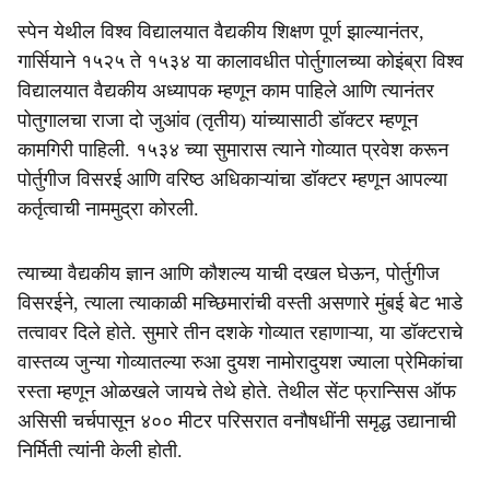
स्पेन येथील विश्व विद्यालयात वैद्यकीय शिक्षण पूर्ण झाल्यानंतर,
गार्सियाने १५२५ ते १५३४ या कालावधीत पोर्तुगालच्या कोइंब्रा विश्व
विद्यालयात वैद्यकीय अध्यापक म्हणून काम पाहिले आणि त्यानंतर
पोतुगालचा राजा दो जुआंव (तृतीय) यांच्यासाठी डॉक्टर म्हणून
कामगिरी पाहिली. १५३४ च्या सुमारास त्याने गोव्यात प्रवेश करून
पोर्तुगीज विसरई आणि वरिष्ठ अधिकाऱ्यांचा डॉक्टर म्हणून आपल्या
कर्तृत्वाची नाममुद्रा कोरली.
त्याच्या वैद्यकीय ज्ञान आणि कौशल्य याची दखल घेऊन, पोर्तुगीज
विसरईने, त्याला त्याकाळी मच्छिमारांची वस्ती असणारे मुंबई बेट भाडे
तत्वावर दिले होते. सुमारे तीन दशके गोव्यात रहाणाऱ्या, या डॉक्टराचे
वास्तव्य जुन्या गोव्यातल्या रुआ दुयश नामोरादुयश ज्याला प्रेमिकांचा
रस्ता म्हणून ओळखले जायचे तेथे होते. तेथील सेंट फ्रान्सिस ऑफ
असिसी चर्चपासून ४०० मीटर परिसरात वनौषधींनी समृद्ध उद्यानाची
निर्मिती त्यांनी केली होती.