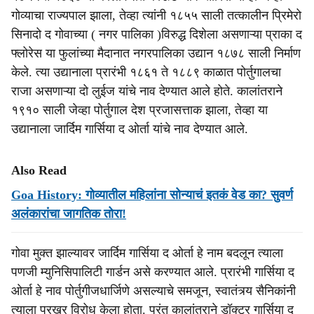
गोव्याचा राज्यपाल झाला, तेव्हा त्यांनी १८५५ साली तत्कालीन प्रिमेरो
सिनादो द गोवाच्या ( नगर पालिका )विरुद्ध दिशेला असणाऱ्या प्राका द
फ्लोरेस या फुलांच्या मैदानात नगरपालिका उद्यान १८७८ साली निर्माण
केले. त्या उद्यानाला प्रारंभी १८६१ ते १८८९ काळात पोर्तुगालचा
राजा असणाऱ्या दो लुईज यांचे नाव देण्यात आले होते. कालांतराने
१९१० साली जेव्हा पोर्तुगाल देश प्रजासत्ताक झाला, तेव्हा या
उद्यानाला जार्दिम गार्सिया द ओर्ता यांचे नाव देण्यात आले.
Also Read
Goa History: गोव्यातील महिलांना सोन्याचं इतकं वेड का? सुवर्ण
अलंकारांचा जागतिक तोरा!
गोवा मुक्त झाल्यावर जार्दिम गार्सिया द ओर्ता हे नाम बदलून त्याला
पणजी म्युनिसिपालिटी गार्डन असे करण्यात आले. प्रारंभी गार्सिया द
ओर्ता हे नाव पोर्तुगीजधार्जिणे असल्याचे समजून, स्वातंत्र्य सैनिकांनी
त्याला प्रखर विरोध केला होता. परंतु कालांतराने डॉक्टर गार्सिया द