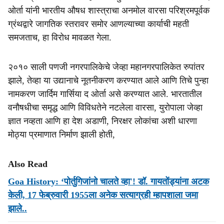
ओर्ता यांनी भारतीय औषध शास्त्राचा अनमोल वारसा परिश्रमपूर्वक
ग्रंथद्वारे जागतिक स्तरावर समोर आणल्याच्या कार्याची महती
समजताच, हा विरोध मावळत गेला.
२०१० साली पणजी नगरपालिकेचे जेव्हा महानगरपालिकेत रुपांतर
झाले, तेव्हा या उद्यानाचे नूतनीकरण करण्यात आले आणि तिचे पुन्हा
नामकरण जार्दिम गार्सिया द ओर्ता असे करण्यात आले. भारतातील
वनौषधीचा समृद्ध आणि विविधतेने नटलेला वारसा, युरोपाला जेव्हा
ज्ञात नव्हता आणि हा देश अडाणी, निरक्षर लोकांचा अशी धारणा
मोठ्या प्रमाणात निर्माण झाली होती,
Also Read
Goa History: ‘पोर्तुगिजांनो चालते व्हा'! डॉ. गायतोंड्यांना अटक
केली, 17 फेब्रुवारी 1955ला अनेक सत्याग्रही म्हापशाला जमा
झाले..