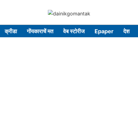
क्रीडा
गोंयकाराचें मत
वेब स्टोरीज
Epaper
देश