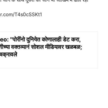
नी जान के साथ दूसरों की जान भी जोखिम में डाल रहा
ter.com/T4s0cSSKt1
: ''पोरींनो दुनियेत कोणालाही डेट करा,
ुणीच्या वक्तव्यानं सोशल मीडियावर खळबळ;
चक्रावले