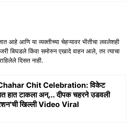
े जात आहे आणि या व्यक्तीच्या चेहऱ्यावर भीतीचा लवलेशही
ेजरी बिघडले किंवा समोरुन एखादे वाहन आले, तर त्याचा
ाहिलेले दिसत नाही.
hahar Chit Celebration: विकेट
ात हात टाकला अन्... दीपक चहरने उडवली
्रेशन'ची खिल्ली Video Viral