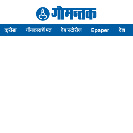
क्रीडा
गोंयकाराचें मत
वेब स्टोरीज
Epaper
देश