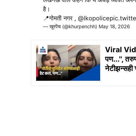
लखनऊ वाले कहेंगे कि ये अधेड़ व्यक्ति अप
है।
📍गोमती नगर ,
@lkopolice
pic.twit
— खुरपेंच (@khurpenchh)
May 18, 2026
Viral Video
पण...'', तर
नेटीझन्सही 