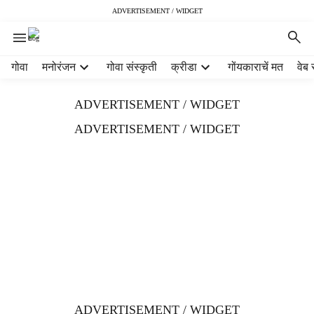
ADVERTISEMENT / WIDGET
H
गोवा
मनोरंजन
गोवा संस्कृती
क्रीडा
गोंयकाराचें मत
वेब 
e
a
ADVERTISEMENT / WIDGET
d
e
ADVERTISEMENT / WIDGET
r
m
e
n
u
i
t
e
m
s
ADVERTISEMENT / WIDGET