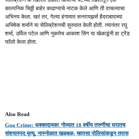
सेलिब्रेशन'ची खिल्ली उडवत आपल्या पँटच्या खिशातून एक
काल्पनिक चिठ्ठी बाहेर काढण्याचे नाटक केले आणि ती वाचल्याचा
अभिनय केला. खरं तर, गेल्या हंगामात सनरायझर्स हैदराबादच्या
अभिषेक शर्माने या सेलिब्रेशनची सुरुवात केली होती. त्यानंतर रघु
शर्मा, उर्विल पटेल आणि नुकतेच आकाश सिंग या खेळाडूंनी हा ट्रेंड
फॉलो केला होता.
Also Read
Goa Crime: धक्कादायक! गोव्यात 18 वर्षीय तरुणीचा घरातच
संशयास्पद मृत्यू, नास्नोळात खळबळ; म्हापसा पोलिसांकडून तपास