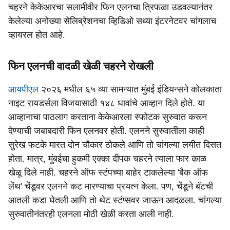
चहरने केकेआरचा सलामीवीर फिन एलनचा त्रिफळा उडवल्यानंतर
केलेल्या अनोख्या सेलिब्रेशनचा व्हिडिओ सध्या इंटरनेटवर चांगलाच
व्हायरल होत आहे.
फिन एलनची वादळी खेळी चहरने रोखली
आयपीएल
२०२६ मधील ६५ व्या सामन्यात मुंबई इंडियन्सने कोलकाता
नाइट रायडर्सला विजयासाठी १४८ धावांचे आव्हान दिले होते. या
आव्हानाचा पाठलाग करताना केकेआरला स्फोटक सुरुवात करून
देण्याची जबाबदारी फिन एलनवर होती. एलनने सुरुवातीला काही
सुरेख फटके मारत दोन चौकार ठोकले आणि तो चांगल्या लयीत दिसत
होता. मात्र, मुंबईचा हुकमी एक्का दीपक चहरने त्याला फार काळ
खेळू दिले नाही. चहरने ऑफ स्टंपच्या बाहेर टाकलेल्या 'बैक ऑफ
लेंथ' चेंडूवर एलनने कट मारण्याचा प्रयत्न केला. पण, चेंडूने बॅटची
आतली कडा घेतली आणि तो थेट स्टंप्सवर जाऊन आदळला. चांगल्या
सुरुवातीनंतरही एलनला मोठी खेळी करता आली नाही.