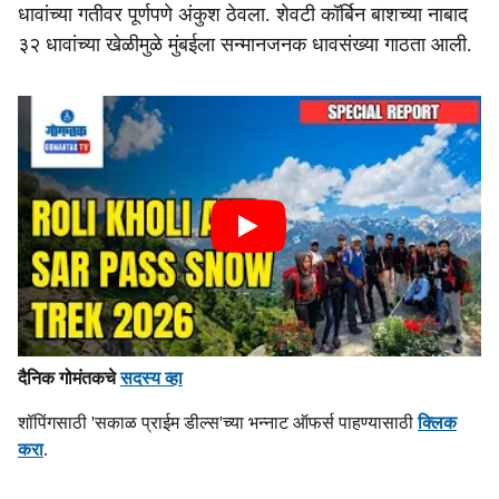
धावांच्या गतीवर पूर्णपणे अंकुश ठेवला. शेवटी कॉर्बिन बाशच्या नाबाद
३२ धावांच्या खेळीमुळे मुंबईला सन्मानजनक धावसंख्या गाठता आली.
दैनिक गोमंतकचे
सदस्य व्हा
शॉपिंगसाठी 'सकाळ प्राईम डील्स'च्या भन्नाट ऑफर्स पाहण्यासाठी
क्लिक
करा
.