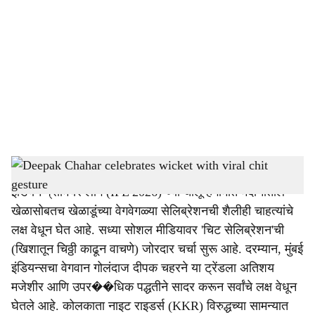
o
c
i
a
l
s
Deepak Chahar celebrates wicket with viral chit gesture
-
Dainik Gomantak
h
इंडियन प्रीमियर लीग (IPL 2026) च्या चालू हंगामात मैदानातील
a
खेळासोबतच खेळाडूंच्या वेगवेगळ्या सेलिब्रेशनची शैलीही चाहत्यांचे
r
लक्ष वेधून घेत आहे. सध्या सोशल मीडियावर 'चिट सेलिब्रेशन'ची
(खिशातून चिठ्ठी काढून वाचणे) जोरदार चर्चा सुरू आहे. दरम्यान, मुंबई
e
इंडियन्सचा वेगवान गोलंदाज दीपक चहरने या ट्रेंडला अतिशय
मजेशीर आणि उपर��धिक पद्धतीने सादर करून सर्वांचे लक्ष वेधून
घेतले आहे. कोलकाता नाइट राइडर्स (KKR) विरुद्धच्या सामन्यात