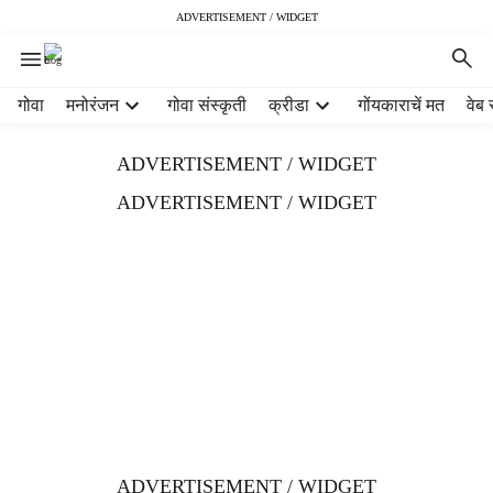
ADVERTISEMENT / WIDGET
H
गोवा
मनोरंजन
गोवा संस्कृती
क्रीडा
गोंयकाराचें मत
वेब 
e
a
ADVERTISEMENT / WIDGET
d
e
ADVERTISEMENT / WIDGET
r
m
e
n
u
i
t
e
m
s
ADVERTISEMENT / WIDGET