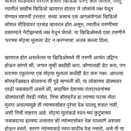
सोशल मीडियावर दररोज हजारो व्हिडिओ पोस्ट केले जातात, परंतु
त्यातील काहीच व्हिडिओ व्हायरल होतात जे लोकांचे लक्ष वेधून
घेण्यात यशस्वी ठरतात. सध्या असाच एक आगळावेगळा व्हिडिओ
सोशल मीडियावर प्रचंड व्हायरल होत असून, त्यातील तरुणीच्या
वक्तव्याने नेटीझन्सचे लक्ष वेधून घेतले. या व्हिडिओमध्ये एका तरुणीने
'घरच्या मोठ्या मुलाला डेट न करण्याचा' अजब सल्ला दिला.
व्हायरल होत असलेल्या या व्हिडिओमध्ये ती तरुणी अत्यंत उद्विग्न
होऊन सांगते की, जगात तुम्ही काहीही करा, कोणालाही डेट करा, पण
घराच्या एकुलत्या एक मोठ्या मुलाला कधीही डेट करु नका. आपल्या
बॉयफ्रेंडबद्दल बोलताना ती पुढे म्हणाली की, या लोकांच्या डोक्यावर
एवढी जबाबदारी असते की, कदाचित देशाच्या पंतप्रधानांच्या
डोक्यावरही तेवढी नसेल. तिचा बॉयफ्रेंड हा त्याच्या घरचा मोठा
मुलगा असल्यामुळे ती त्याच्यासोबत पुरेसा वेळ घालवू शकत नाही,
अशी तिची तक्रार आहे. मोठ्या मुलांकडे स्वतःच्या कुटुंबाच्या
जबाबदाऱ्या इतक्या असतात की त्यांच्यासोबत वेळ घालवणे अशक्य
होऊन बसते, कारण त्यांच्याकडे स्वतःसाठीच वेळ नसतो, असे ती या