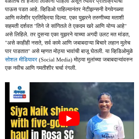
वेळातच तो हजारो लोकांनी पाहिला असून त्यावर प्रतिक्रियांचा
पाऊस पडत आहे. व्हिडिओ पाहिल्यानंतर नेटीझन्सनी वेगवेगळ्या
आणि मजेशीर प्रतिक्रिया दिल्या. एका युझरने तरुणीच्या मताशी
सहमती दर्शवत "तिने जे सांगितले ते एकदम खरे आणि योग्य आहे"
असे लिहिले. तर दुसऱ्या एका युझरने याच्या अगदी उलट मत मांडत,
"असे काहीही नसते, सर्व कामे आणि जबाबदाऱ्या बिचारे लहान मुलेच
पार पाडतात" असे म्हणत मोठ्या भावांची बाजू घेतली. या व्हिडिओमुळे
सोशल मीडियावर
(Social Media) मोठ्या मुलांच्या जबाबदाऱ्यांवरुन
एक नवीच आणि गमतीशीर चर्चा रंगली.