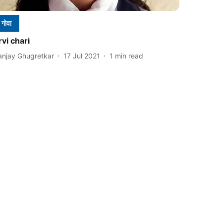
गोवा
rvi chari
anjay Ghugretkar
17 Jul 2021
1
min read