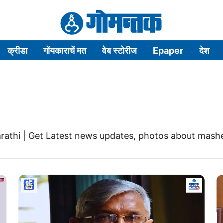
क्रीडा
गोंयकाराचें मत
वेब स्टोरीज
Epaper
देश
rathi | Get Latest news updates, photos about mash