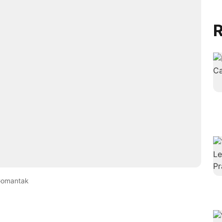
R
Gomantak