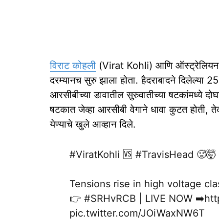
विराट कोहली
(Virat Kohli) आणि ऑस्ट्रेलियन फल
दरम्यानच सुरु झाला होता. हैदराबादने दिलेल्या 
आरसीबीच्या डावातील सुरुवातीच्या षटकांमध्ये दोघ
षटकात जेव्हा आरसीबी वेगाने धावा कुटत होती, तेव्
येण्याचे खुले आव्हान दिले.
#ViratKohli
🆚
#TravisHead
🥵🤯
Tensions rise in high voltage cl
👉
#SRHvRCB
| LIVE NOW ➡️
ht
pic.twitter.com/JOiWaxNW6T