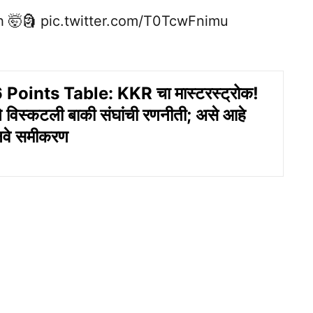
h 🤯🗿
pic.twitter.com/T0TcwFnimu
Points Table: KKR चा मास्टरस्ट्रोक!
 विस्कटली बाकी संघांची रणनीती; असे आहे
 नवे समीकरण