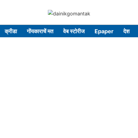
क्रीडा
गोंयकाराचें मत
वेब स्टोरीज
Epaper
देश