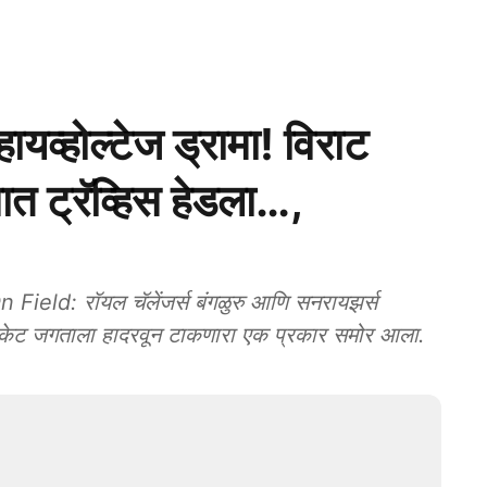
व्होल्टेज ड्रामा! विराट
 ट्रॅव्हिस हेडला…,
ld: रॉयल चॅलेंजर्स बंगळुरु आणि सनरायझर्स
क्रिकेट जगताला हादरवून टाकणारा एक प्रकार समोर आला.