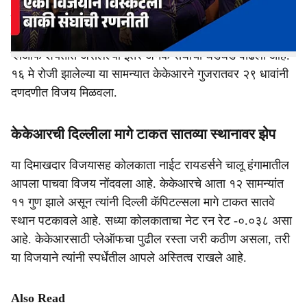
नाईट रायडर्सने गुजरात टायटन्सचा पराभव करत आपले
प्लेऑफमधील आव्हान जिवंत ठेवले आहे. कोलकाताच्या या विजयामुळे
गुणतालिकेतील (Points Table) गणिते पूर्णपणे बदलली असून
प्लेऑफ शर्यतीत असलेल्या इतर अनेक संघांची धडधड वाढली आहे.
१६ मे रोजी झालेल्या या सामन्यात केकेआरने गुजरातवर २९ धावांनी
दणदणीत विजय मिळवला.
केकेआरची दिल्लीला मागे टाकत सातव्या स्थानावर झेप
या दिमाखदार विजयासह कोलकाता नाईट रायडर्सने चालू हंगामातील
आपला पाचवा विजय नोंदवला आहे. केकेआरचे आता १२ सामन्यांत
११ गुण झाले असून त्यांनी दिल्ली कॅपिटल्सला मागे टाकत सातवे
स्थान पटकावले आहे. सध्या कोलकाताचा नेट रन रेट -०.०३८ असा
आहे. केकेआरसाठी प्लेऑफचा पुढील रस्ता जरी कठीण असला, तरी
या विजयाने त्यांनी स्पर्धेतील आपले अस्तित्व राखले आहे.
Also Read