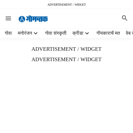
ADVERTISEMENT / WIDGET
H
गोवा
मनोरंजन
गोवा संस्कृती
क्रीडा
गोंयकाराचें मत
वेब 
e
a
ADVERTISEMENT / WIDGET
d
e
ADVERTISEMENT / WIDGET
r
m
e
n
u
i
t
e
m
s