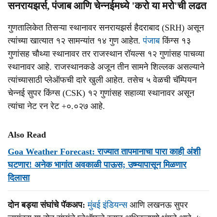
सनरायझर्स, पंजाब आणि चेन्नईमध्ये 'करो या मरो'ची लढत
गुणतालिकेत तिसऱ्या स्थानावर सनरायझर्स हैदराबाद (SRH) असून
त्यांच्या खात्यात १२ सामन्यांत १४ गुण आहेत.
पंजाब
किंग्स १३
गुणांसह चौथ्या स्थानावर तर राजस्थान रॉयल्स १२ गुणांसह पाचव्या
स्थानावर आहे. राजस्थानकडे अजून तीन सामने शिल्लक असल्याने
त्यांच्यासाठी प्लेऑफची दारे खुली आहेत. तसेच ५ वेळची चॅम्पियन
चेन्नई सुपर किंग्स (CSK) १२ गुणांसह सहाव्या स्थानावर असून
त्यांचा नेट रन रेट +०.०२७ आहे.
Also Read
Goa Weather Forecast: राज्यात तापमानाचा पारा काही अंशी
घटणार! अनेक भागांत अवकाळी पाऊस; उष्म्यापासून मिळणार
दिलासा
दोन बड्या संघांचे पॅकअप:
मुंबई इंडियन्स
आणि लखनऊ सुपर