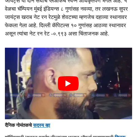
जायंट्स या दोन संघांचे प्लेऑफचे स्वप्न अधिकृतपणे भंगले आहे. ५
वेळचा चॅम्पियन मुंबई इंडियन्स ८ गुणांसह नवव्या, तर लखनऊ सुपर
जायंट्स खराब नेट रन रेटमुळे शेवटच्या म्हणजेच दहाव्या स्थानावर
फेकला गेला आहे. दिल्ली कॅपिटल्स १० गुणांसह आठव्या स्थानावर
असून त्यांचा नेट रन रेट -०.९९३ असा चिंताजनक आहे.
दैनिक गोमंतकचे
सदस्य व्हा