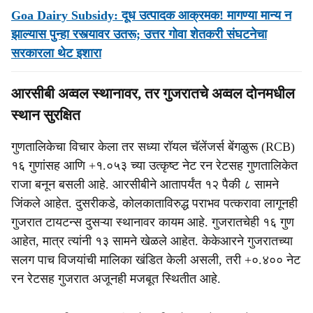
Goa Dairy Subsidy: दूध उत्पादक आक्रमक! मागण्या मान्य न
झाल्यास पुन्हा रस्त्यावर उतरू; उत्तर गोवा शेतकरी संघटनेचा
सरकारला थेट इशारा
आरसीबी अव्वल स्थानावर, तर गुजरातचे अव्वल दोनमधील
स्थान सुरक्षित
गुणतालिकेचा विचार केला तर सध्या रॉयल चॅलेंजर्स बेंगळुरू (RCB)
१६ गुणांसह आणि +१.०५३ च्या उत्कृष्ट नेट रन रेटसह गुणतालिकेत
राजा बनून बसली आहे. आरसीबीने आतापर्यंत १२ पैकी ८ सामने
जिंकले आहेत. दुसरीकडे, कोलकाताविरुद्ध पराभव पत्करावा लागूनही
गुजरात टायटन्स दुसऱ्या स्थानावर कायम आहे. गुजरातचेही १६ गुण
आहेत, मात्र त्यांनी १३ सामने खेळले आहेत. केकेआरने गुजरातच्या
सलग पाच विजयांची मालिका खंडित केली असली, तरी +०.४०० नेट
रन रेटसह गुजरात अजूनही मजबूत स्थितीत आहे.