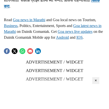
शॉपिंगसाठी 'सकाळ प्राईम डील्स'च्या भन्नाट ऑफर्स पाहण्यासाठी
क्लिक
करा
.
Read
Goa news in Marathi
and Goa local news on Tourism,
Business
, Politics, Entertainment, Sports and
Goa latest news in
Marathi
on Dainik Gomantak. Get
Goa news live updates
on the
Dainik Gomantak Mobile app for
Android
and
IOS
.
ADVERTISEMENT / WIDGET
ADVERTISEMENT / WIDGET
ADVERTISEMENT / WIDGET
×