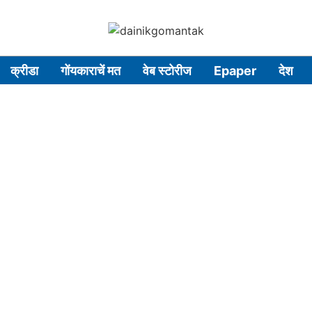
क्रीडा
गोंयकाराचें मत
वेब स्टोरीज
Epaper
देश