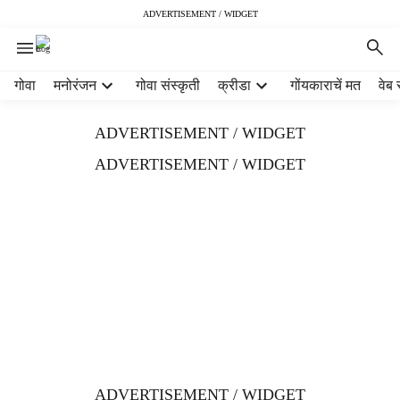
ADVERTISEMENT / WIDGET
H
गोवा
मनोरंजन
गोवा संस्कृती
क्रीडा
गोंयकाराचें मत
वेब 
e
a
ADVERTISEMENT / WIDGET
d
e
ADVERTISEMENT / WIDGET
r
m
e
n
u
i
t
e
m
s
ADVERTISEMENT / WIDGET