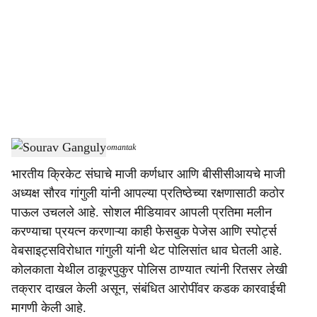
c
i
a
l
s
Sourav Ganguly
-
Dainik Gomantak
h
भारतीय क्रिकेट संघाचे माजी कर्णधार आणि बीसीसीआयचे माजी
a
अध्यक्ष सौरव गांगुली यांनी आपल्या प्रतिष्ठेच्या रक्षणासाठी कठोर
r
पाऊल उचलले आहे. सोशल मीडियावर आपली प्रतिमा मलीन
करण्याचा प्रयत्न करणाऱ्या काही फेसबुक पेजेस आणि स्पोर्ट्स
e
वेबसाइट्सविरोधात गांगुली यांनी थेट पोलिसांत धाव घेतली आहे.
कोलकाता येथील ठाकूरपुकुर पोलिस ठाण्यात त्यांनी रितसर लेखी
तक्रार दाखल केली असून, संबंधित आरोपींवर कडक कारवाईची
मागणी केली आहे.