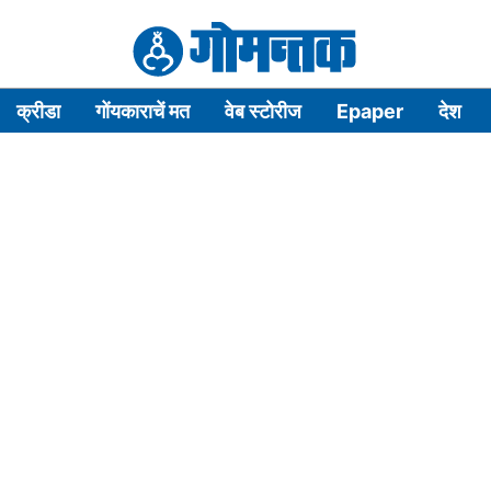
क्रीडा
गोंयकाराचें मत
वेब स्टोरीज
Epaper
देश