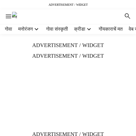
ADVERTISEMENT / WIDGET
H
गोवा
मनोरंजन
गोवा संस्कृती
क्रीडा
गोंयकाराचें मत
वेब 
e
a
ADVERTISEMENT / WIDGET
d
e
ADVERTISEMENT / WIDGET
r
m
e
n
u
i
t
e
m
s
ADVERTISEMENT / WIDGET