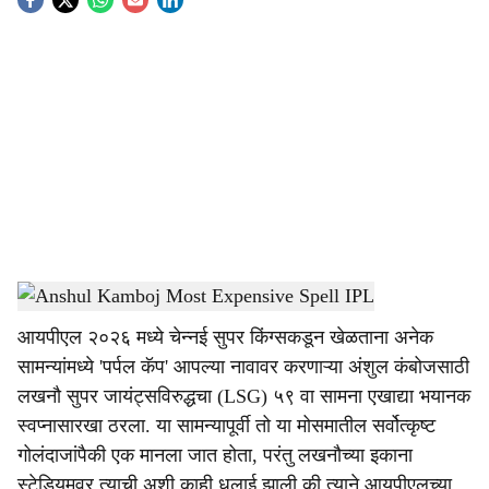
S
o
c
i
a
l
s
Anshul Kamboj Most Expensive Spell IPL
-
Dainik Gomantak
h
आयपीएल २०२६ मध्ये चेन्नई सुपर किंग्सकडून खेळताना अनेक
a
सामन्यांमध्ये 'पर्पल कॅप' आपल्या नावावर करणाऱ्या अंशुल कंबोजसाठी
r
लखनौ सुपर जायंट्सविरुद्धचा (LSG) ५९ वा सामना एखाद्या भयानक
स्वप्नासारखा ठरला. या सामन्यापूर्वी तो या मोसमातील सर्वोत्कृष्ट
e
गोलंदाजांपैकी एक मानला जात होता, परंतु लखनौच्या इकाना
स्टेडियमवर त्याची अशी काही धुलाई झाली की त्याने आयपीएलच्या