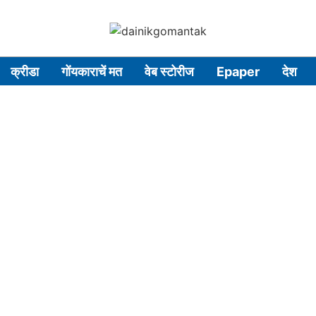
क्रीडा
गोंयकाराचें मत
वेब स्टोरीज
Epaper
देश