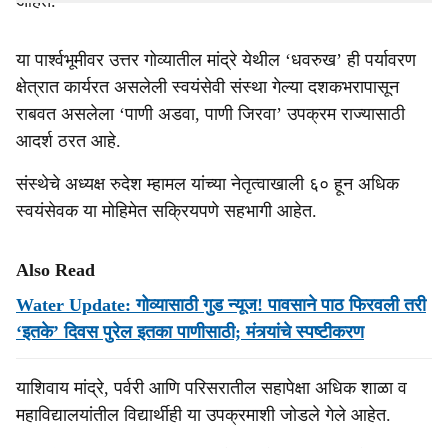
आहेत.
या पार्श्वभूमीवर उत्तर गोव्यातील मांद्रे येथील ‘धवरुख’ ही पर्यावरण
क्षेत्रात कार्यरत असलेली स्वयंसेवी संस्था गेल्या दशकभरापासून
राबवत असलेला ‘पाणी अडवा, पाणी जिरवा’ उपक्रम राज्यासाठी
आदर्श ठरत आहे.
संस्थेचे अध्यक्ष रुदेश म्हामल यांच्या नेतृत्वाखाली ६० हून अधिक
स्वयंसेवक या मोहिमेत सक्रियपणे सहभागी आहेत.
Also Read
Water Update: गोव्यासाठी गुड न्यूज! पावसाने पाठ फिरवली तरी
‘इतके’ दिवस पुरेल इतका पाणीसाठी; मंत्र्यांचे स्पष्टीकरण
याशिवाय मांद्रे, पर्वरी आणि परिसरातील सहापेक्षा अधिक शाळा व
महाविद्यालयांतील विद्यार्थीही या उपक्रमाशी जोडले गेले आहेत.