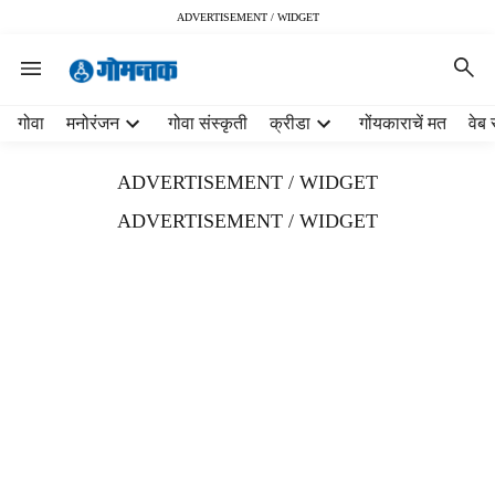
ADVERTISEMENT / WIDGET
H
गोवा
मनोरंजन
गोवा संस्कृती
क्रीडा
गोंयकाराचें मत
वेब 
e
a
ADVERTISEMENT / WIDGET
d
e
ADVERTISEMENT / WIDGET
r
m
e
n
u
i
t
e
m
s