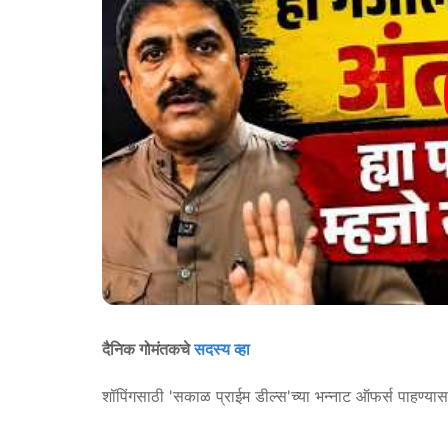
दैनिक गोमंतकचे
सदस्य व्हा
शॉपिंगसाठी 'सकाळ प्राईम डील्स'च्या भन्नाट ऑफर्स पाहण्या