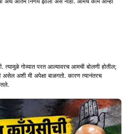
ा अर्थ अंतिम निर्णय झाला असे नाही. आमचे काम आम्ही
ही. त्यामुळे गोव्यात परत आल्यावरच आमची बोलणी होतील;
ेली असेल अशी मी अपेक्षा बाळगतो. कारण त्यानंतरच
ितले.