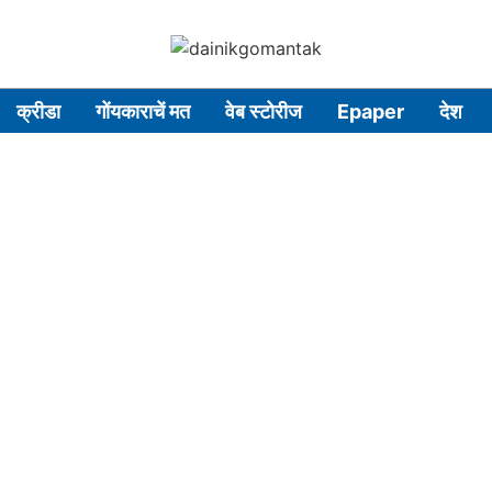
क्रीडा
गोंयकाराचें मत
वेब स्टोरीज
Epaper
देश