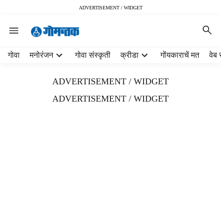
ADVERTISEMENT / WIDGET
H
गोवा
मनोरंजन
गोवा संस्कृती
क्रीडा
गोंयकाराचें मत
वेब 
e
a
ADVERTISEMENT / WIDGET
d
e
ADVERTISEMENT / WIDGET
r
m
e
n
u
i
t
e
m
s