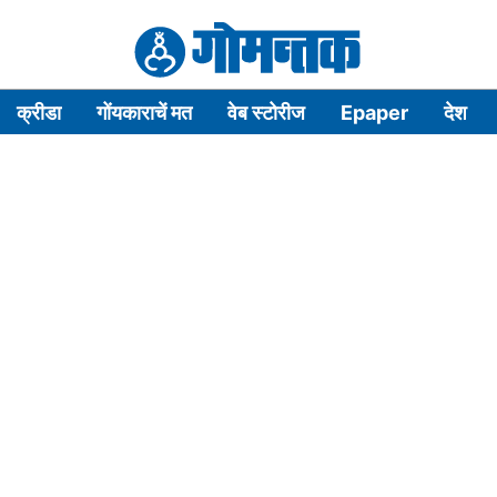
क्रीडा
गोंयकाराचें मत
वेब स्टोरीज
Epaper
देश