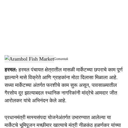
c
i
a
l
s
Goa Fisheries Department
-
Dainik Gomantak
h
हरमल:
हरमल पंचायत क्षेत्रातील मासळी मार्केटच्या छपराचे काम पूर्ण
a
झाल्याने मासे विक्रेते आणि ग्राहकांना मोठा दिलासा मिळाला आहे.
r
सध्या मार्केटच्या अंतर्गत फरशीचे काम सुरू असून, पावसाळ्यातील
गैरसोय दूर झाल्याबद्दल स्थानिक नागरिकांनी मांद्रेचे आमदार जीत
e
आरोलकर यांचे अभिनंदन केले आहे.
प्रधानमंत्री मत्स्यसंपदा योजनेअंतर्गत उभारण्यात आलेल्या या
मार्केटचे भूमिपूजन मच्छीमार खात्याचे मंत्री नीळकंठ हळर्णकर यांच्या