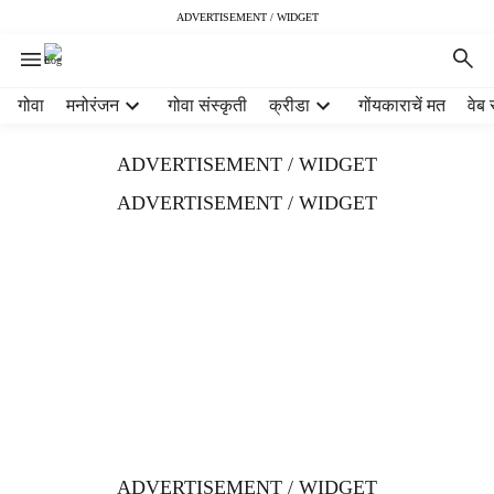
ADVERTISEMENT / WIDGET
H
गोवा
मनोरंजन
गोवा संस्कृती
क्रीडा
गोंयकाराचें मत
वेब 
e
a
ADVERTISEMENT / WIDGET
d
e
ADVERTISEMENT / WIDGET
r
m
e
n
u
i
t
e
m
s
ADVERTISEMENT / WIDGET