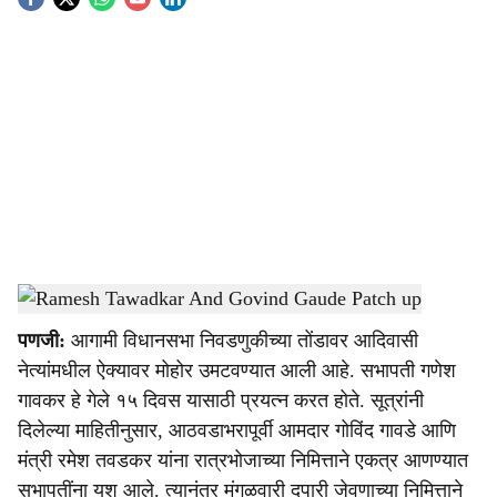
S
o
c
i
a
l
s
Ramesh Tawadkar And Govind Gaude
-
Dainik Gomantak
h
पणजी:
आगामी विधानसभा निवडणुकीच्या तोंडावर आदिवासी
a
नेत्यांमधील ऐक्यावर मोहोर उमटवण्यात आली आहे. सभापती गणेश
r
गावकर हे गेले १५ दिवस यासाठी प्रयत्न करत होते. सूत्रांनी
दिलेल्या माहितीनुसार, आठवडाभरापूर्वी आमदार गोविंद गावडे आणि
e
मंत्री रमेश तवडकर यांना रात्रभोजाच्या निमित्ताने एकत्र आणण्यात
सभापतींना यश आले. त्यानंतर मंगळवारी दुपारी जेवणाच्या निमित्ताने