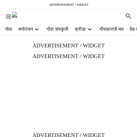
ADVERTISEMENT / WIDGET
H
गोवा
मनोरंजन
गोवा संस्कृती
क्रीडा
गोंयकाराचें मत
वेब 
e
a
ADVERTISEMENT / WIDGET
d
e
ADVERTISEMENT / WIDGET
r
m
e
n
u
i
t
e
m
s
ADVERTISEMENT / WIDGET