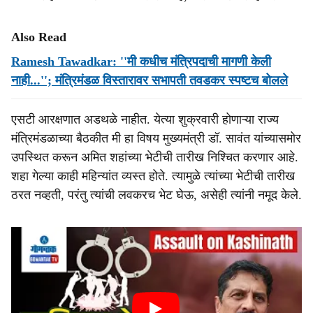
Also Read
Ramesh Tawadkar: ''मी कधीच मंत्रिपदाची मागणी केली
नाही...''; मंत्रिमंडळ विस्तारावर सभापती तवडकर स्पष्टच बोलले
एसटी आरक्षणात अडथळे नाहीत. येत्‍या शुक्रवारी होणाऱ्या राज्‍य
मंत्रिमंडळाच्‍या बैठकीत मी हा विषय मुख्‍यमंत्री डॉ. सावंत यांच्‍यासमोर
उपस्‍थित करून अमित शहांच्‍या भेटीची तारीख निश्‍चित करणार आहे.
शहा गेल्‍या काही महिन्‍यांत व्‍यस्‍त होते. त्‍यामुळे त्‍यांच्‍या भेटीची तारीख
ठरत नव्‍हती, परंतु त्‍यांची लवकरच भेट घेऊ, असेही त्‍यांनी नमूद केले.