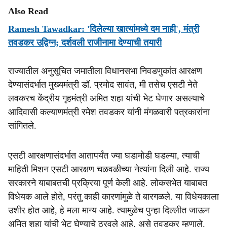
Also Read
Ramesh Tawadkar: 'दिलेल्या खात्‍यांमध्‍ये दम नाही', मंत्री
तवडकर उद्विग्‍न; दर्शवली राजीनामा देण्‍याची तयारी
राज्‍यातील अनुसूचित जमातीला विधानसभा निवडणुकांत आरक्षण
देण्‍यासंदर्भात मुख्‍यमंत्री डॉ. प्रमोद सावंत, मी तसेच एसटी नेते
लवकरच केंद्रीय गृहमंत्री अमित शहा यांची भेट घेणार असल्‍याचे
आदिवासी कल्‍याणमंत्री रमेश तवडकर यांनी मंगळवारी पत्रकारांना
सांगितले.
एसटी आरक्षणासंदर्भात आतापर्यंत ज्‍या घडामोडी घडल्‍या, त्‍याची
माहिती मिशन एसटी आरक्षण चळवळीच्‍या नेत्‍यांना दिली आहे. राज्‍य
सरकारने याबाबतची प्रक्रिया पूर्ण केली आहे. लोकसभेत याबाबत
विधेयक आले होते, परंतु काही कारणांमुळे ते बारगळले. या विधेयकाला
उशीर होत आहे, हे मला मान्‍य आहे. त्‍यामुळेच पुन्‍हा दिल्लीत जाऊन
अमित शहा यांची भेट घेण्‍याचे ठरवले आहे, असे तवडकर म्‍हणाले.