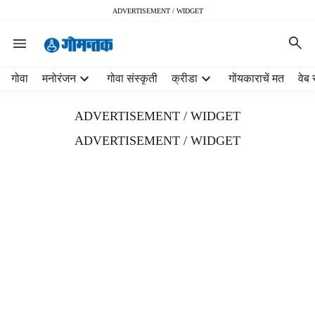
ADVERTISEMENT / WIDGET
H
गोवा
मनोरंजन
गोवा संस्कृती
क्रीडा
गोंयकाराचें मत
वेब 
e
a
ADVERTISEMENT / WIDGET
d
e
ADVERTISEMENT / WIDGET
r
m
e
n
u
i
t
e
m
s