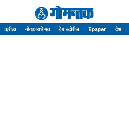
क्रीडा
गोंयकाराचें मत
वेब स्टोरीज
Epaper
देश