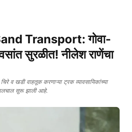
nd Transport: गोवा-
दिवसांत सुरळीत! नीलेश राणेंचा
रे व खडी वाहतूक करणाऱ्या ट्रक व्यावसायिकांच्या
हालचाल सुरू झाली आहे.