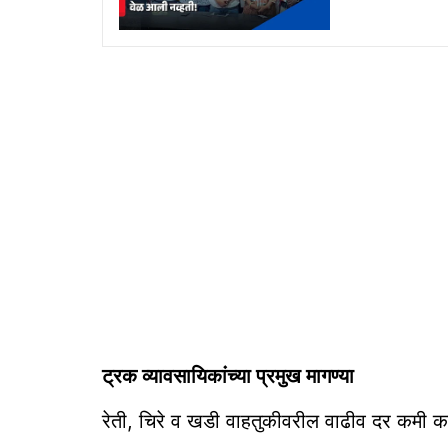
ट्रक व्यावसायिकांच्‍या प्रमुख मागण्‍या
रेती, चिरे व खडी वाहतुकीवरील वाढीव दर कमी क