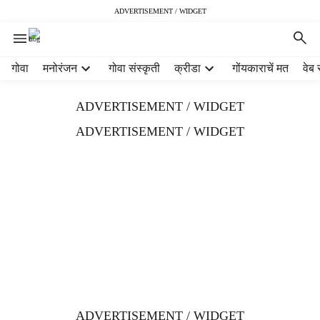
ADVERTISEMENT / WIDGET
H
गोवा
मनोरंजन
गोवा संस्कृती
क्रीडा
गोंयकाराचें मत
वेब 
e
a
ADVERTISEMENT / WIDGET
d
e
ADVERTISEMENT / WIDGET
r
m
e
n
u
i
t
e
m
s
ADVERTISEMENT / WIDGET