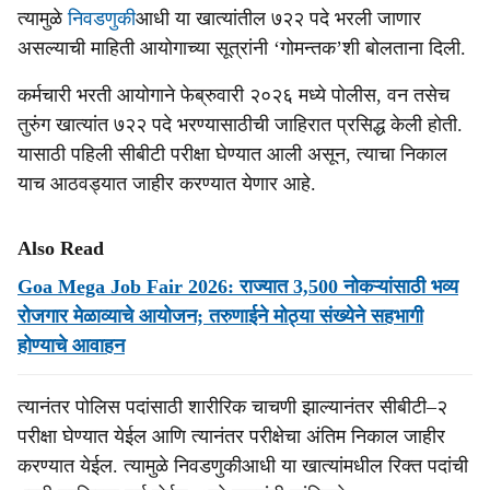
त्‍यामुळे
निवडणुकी
आधी या खात्‍यांतील ७२२ पदे भरली जाणार
असल्‍याची माहिती आयोगाच्‍या सूत्रांनी ‘गोमन्‍तक’शी बोलताना दिली.
कर्मचारी भरती आयोगाने फेब्रुवारी २०२६ मध्‍ये पोलीस, वन तसेच
तुरुंग खात्‍यांत ७२२ पदे भरण्‍यासाठीची जाहिरात प्रसिद्ध केली होती.
यासाठी पहिली सीबीटी परीक्षा घेण्‍यात आली असून, त्‍याचा निकाल
याच आठवड्यात जाहीर करण्‍यात येणार आहे.
Also Read
Goa Mega Job Fair 2026: राज्यात 3,500 नोकऱ्यांसाठी भव्य
रोजगार मेळाव्याचे आयोजन; तरुणाईने मोठ्या संख्येने सहभागी
होण्याचे आवाहन
त्‍यानंतर पोलिस पदांसाठी शारीरिक चाचणी झाल्‍यानंतर सीबीटी–२
परीक्षा घेण्‍यात येईल आणि त्‍यानंतर परीक्षेचा अंतिम निकाल जाहीर
करण्‍यात येईल. त्‍यामुळे निवडणुकीआधी या खात्‍यांमधील रिक्त पदांची