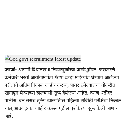
c
i
a
l
s
Goa govt recruitment latest update
-
Dainik Gomantak
h
पणजी:
आगामी विधानसभा निवडणुकीच्‍या पार्श्वभूमीवर, सरकारने
a
कर्मचारी भरती आयोगामार्फत गेल्‍या काही महिन्‍यांत घेण्‍यात आलेल्‍या
r
परीक्षांचे अंतिम निकाल जाहीर करून, पात्र उमेदवारांना नोकरीत
सामावून घेण्‍याच्‍या हालचाली सुरू केलेल्‍या आहेत. त्‍याच धर्तीवर
e
पोलीस, वन तसेच तुरुंग खात्‍यांतील पहिल्‍या सीबीटी परीक्षेचा निकाल
चालू आठवड्यात जाहीर करून पुढील प्रक्रिया सुरू केली जाणार
आहे.