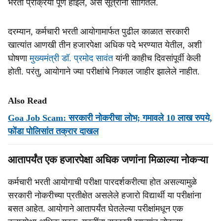
भरती प्रक्रिया पूर्ण होईल, असे सूत्रांनी सांगितले.
दरम्‍यान, कर्मचारी भरती आयोगामार्फत पुढील काळात सरकारी
खात्‍यांत आणखी तीन हजारपेक्षा अधिक पदे भरण्‍यात येतील, अशी
घोषणा
मुख्‍यमंत्री डॉ. प्रमोद सावंत
यांनी काहीच दिवसांपूर्वी केली
होती. परंतु, आयोगाने ज्‍या परीक्षांचे निकाल जाहीर झालेले नाहीत.
Also Read
Goa Job Scam: सरकारी नोकरीचा लोभ; गमावले 10 लाख रुपये,
फोंडा पोलिसांत तक्रार दाखल
आतापर्यंत एक हजारपेक्षा अधिक जणांना मिळाल्‍या नोकऱ्या
कर्मचारी भरती आयोगाची परीक्षा पारदर्शकरीत्‍या होत असल्‍यामुळे
सरकारी नोकरीच्‍या प्रतीक्षेत असलेले हजारो विद्यार्थी या परीक्षांना
बसत आहेत. आयोगाने आतापर्यंत घेतलेल्‍या परीक्षांमधून एक