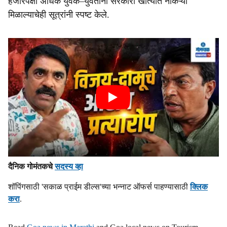
हजारपेक्षा अधिक युवक–युवतींना सरकारी खात्‍यांत नोकऱ्या
मिळाल्‍याचेही सूत्रांनी स्‍पष्‍ट केले.
दैनिक गोमंतकचे
सदस्य व्हा
शॉपिंगसाठी 'सकाळ प्राईम डील्स'च्या भन्नाट ऑफर्स पाहण्यासाठी
क्लिक
करा
.