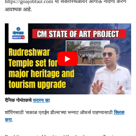
https://goajobfair.com या संकेतस्थळावर आगाऊ नोंदणी करणे
आवश्यक आहे.
दैनिक गोमंतकचे
सदस्य व्हा
शॉपिंगसाठी 'सकाळ प्राईम डील्स'च्या भन्नाट ऑफर्स पाहण्यासाठी
क्लिक
करा
.