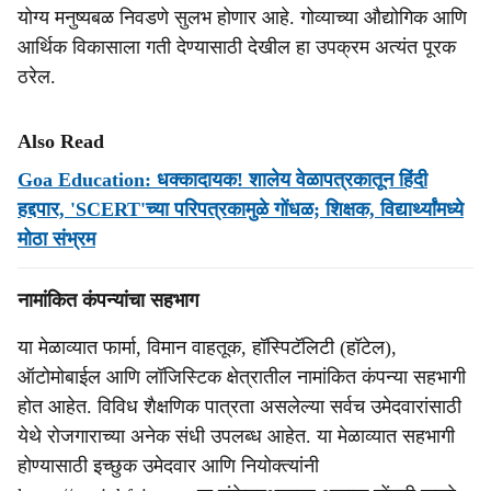
योग्य मनुष्यबळ निवडणे सुलभ होणार आहे. गोव्याच्या औद्योगिक आणि
आर्थिक विकासाला गती देण्यासाठी देखील हा उपक्रम अत्यंत पूरक
ठरेल.
Also Read
Goa Education: धक्कादायक! शालेय वेळापत्रकातून हिंदी
हद्दपार, 'SCERT'च्या परिपत्रकामुळे गोंधळ; शिक्षक, विद्यार्थ्यांमध्ये
मोठा संभ्रम
नामांकित कंपन्यांचा सहभाग
या मेळाव्यात फार्मा, विमान वाहतूक, हॉस्पिटॅलिटी (हॉटेल),
ऑटोमोबाईल आणि लॉजिस्टिक क्षेत्रातील नामांकित कंपन्या सहभागी
होत आहेत. विविध शैक्षणिक पात्रता असलेल्या सर्वच उमेदवारांसाठी
येथे रोजगाराच्या अनेक संधी उपलब्ध आहेत. या मेळाव्यात सहभागी
होण्यासाठी इच्छुक उमेदवार आणि नियोक्त्यांनी