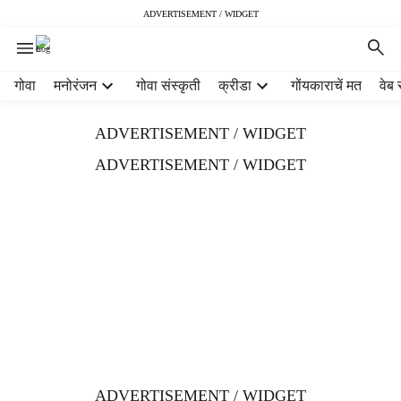
ADVERTISEMENT / WIDGET
H
गोवा
मनोरंजन
गोवा संस्कृती
क्रीडा
गोंयकाराचें मत
वेब 
e
a
ADVERTISEMENT / WIDGET
d
e
ADVERTISEMENT / WIDGET
r
m
e
n
u
i
t
e
m
s
ADVERTISEMENT / WIDGET