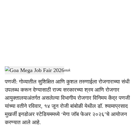
o
c
i
a
l
s
Goa Mega Job Fair 2026
-
Dainik Gomantak
h
पणजी: गोव्यातील सुशिक्षित आणि कुशल तरुणाईला रोजगाराच्या संधी
a
उपलब्ध करून देण्यासाठी राज्य सरकारच्या श्रम आणि रोजगार
r
आयुक्तालयाअंतर्गत असलेल्या विभागीय रोजगार विनिमय केंद्र पणजी
यांच्या वतीने रविवार, १४ जून रोजी बांबोळी येथील डॉ. श्यामाप्रसाद
e
मुखर्जी इनडोअर स्टेडियममध्ये ‘मेगा जॉब फेअर २०२६’चे आयोजन
करण्यात आले आहे.