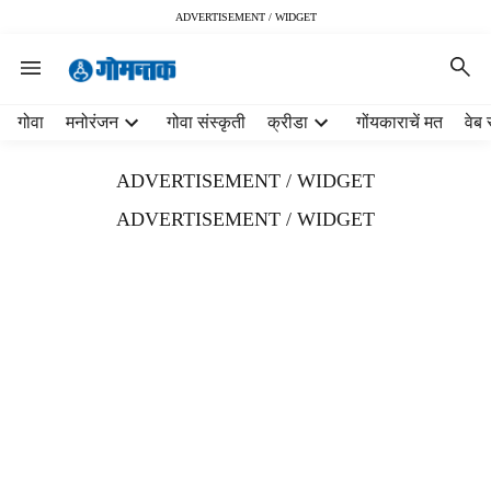
ADVERTISEMENT / WIDGET
H
गोवा
मनोरंजन
गोवा संस्कृती
क्रीडा
गोंयकाराचें मत
वेब 
e
a
ADVERTISEMENT / WIDGET
d
e
ADVERTISEMENT / WIDGET
r
m
e
n
u
i
t
e
m
s