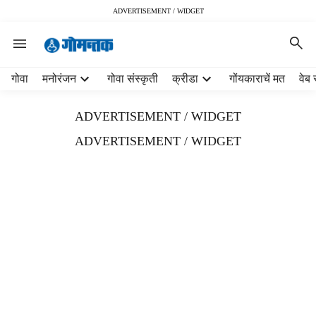
ADVERTISEMENT / WIDGET
H
गोवा
मनोरंजन
गोवा संस्कृती
क्रीडा
गोंयकाराचें मत
वेब 
e
a
ADVERTISEMENT / WIDGET
d
e
ADVERTISEMENT / WIDGET
r
m
e
n
u
i
t
e
m
s