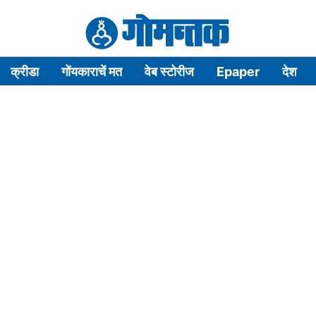
क्रीडा
गोंयकाराचें मत
वेब स्टोरीज
Epaper
देश