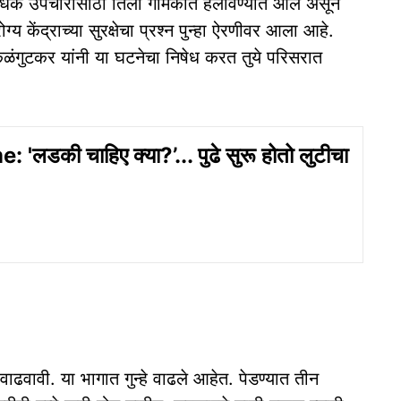
 अधिक उपचारासाठी तिला गोमेकॉत हलविण्यात आले असून
 केंद्राच्या सुरक्षेचा प्रश्न पुन्हा ऐरणीवर आला आहे.
कळंगुटकर यांनी या घटनेचा निषेध करत तुये परिसरात
'लडकी चाहिए क्या?’... पुढे सुरू होतो लुटीचा
ाढवावी. या भागात गुन्‍हे वाढले आहेत. पेडण्‍यात तीन