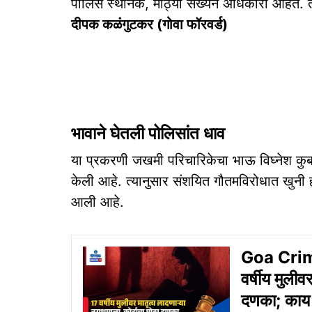
पोलिस स्‍थानके, मोठ्या संख्‍येने अधिकारी आहेत. 
दीपक कळंगुटकर (गोवा फॉरवर्ड)
भावाने घेतली पोलिसांत धाव
या प्रकरणी जखमी परिचारिकेचा भाऊ विघ्नेश कुब
केली आहे. त्यानुसार संशयित गौतमविरोधात खुनी ह
आली आहे.
Goa Crime
वर्षीय मुलीव
दणका; काय 