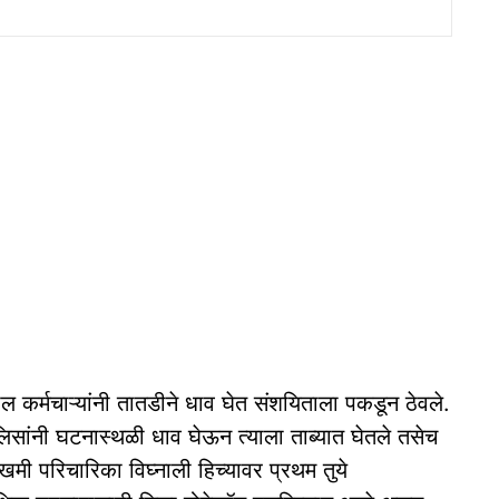
 कर्मचाऱ्यांनी तातडीने धाव घेत संशयिताला पकडून ठेवले.
ोलिसांनी घटनास्थळी धाव घेऊन त्‍याला ताब्यात घेतले तसेच
मी परिचारिका विघ्नाली हिच्‍यावर प्रथम तुये