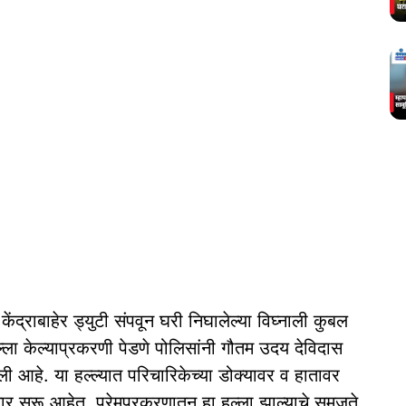
ेंद्राबाहेर ड्युटी संपवून घरी निघालेल्या विघ्नाली कुबल
्ला केल्याप्रकरणी पेडणे पोलिसांनी गौतम उदय देविदास
आहे. या हल्ल्यात परिचारिकेच्या डोक्यावर व हातावर
र सुरू आहेत. प्रेमप्रकरणातून हा हल्ला झाल्‍याचे समजते.