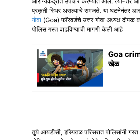
आरोग्यकेंद्रात उपचार करण्यात आले. त्यानंतर
प्रकृती स्थिर असल्याचे समजते. या घटनेनंतर आरोग्य
गोवा
(Goa) फॉरवर्डचे उत्तर गोवा अध्यक्ष दीपक 
पोलिस गस्त वाढविण्याची मागणी केली आहे
Goa crime: 
खेळ
तुये आयडीसी, इस्‍पितळ परिसरात पोलिसांनी गस्‍त व