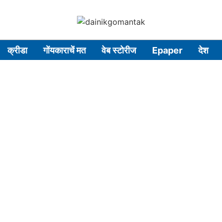
क्रीडा
गोंयकाराचें मत
वेब स्टोरीज
Epaper
देश