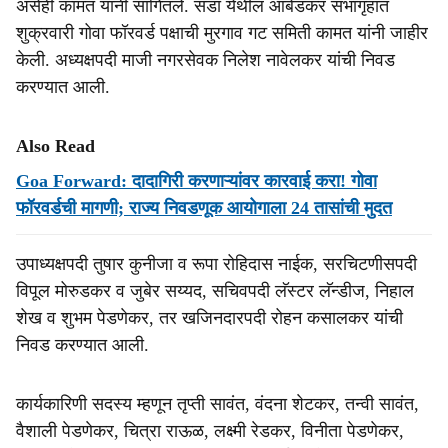
असेही कामत यांनी सांगितले. सडा येथील आंबेडकर सभागृहात
शुक्रवारी गोवा फॉरवर्ड पक्षाची मुरगाव गट समिती कामत यांनी जाहीर
केली. अध्यक्षपदी माजी नगरसेवक निलेश नावेलकर यांची निवड
करण्यात आली.
Also Read
Goa Forward: दादागिरी करणाऱ्यांवर कारवाई करा! गोवा
फॉरवर्डची मागणी; राज्‍य निवडणूक आयोगाला 24 तासांची मुदत
उपाध्यक्षपदी तुषार कुनीजा व रूपा रोहिदास नाईक, सरचिटणीसपदी
विपूल मोरुडकर व जुबेर सय्यद, सचिवपदी लॅस्टर लॅन्डीज, निहाल
शेख व शुभम पेडणेकर, तर खजिनदारपदी रोहन कसालकर यांची
निवड करण्यात आली.
कार्यकारिणी सदस्य म्हणून तृप्ती सावंत, वंदना शेटकर, तन्वी सावंत,
वैशाली पेडणेकर, चित्रा राऊळ, लक्ष्मी रेडकर, विनीता पेडणेकर,