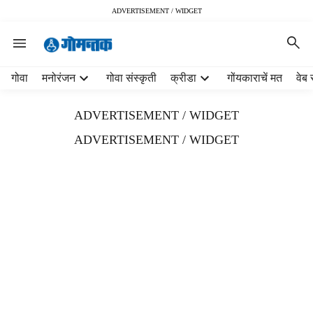
ADVERTISEMENT / WIDGET
H
गोवा
मनोरंजन
गोवा संस्कृती
क्रीडा
गोंयकाराचें मत
वेब 
e
a
ADVERTISEMENT / WIDGET
d
e
ADVERTISEMENT / WIDGET
r
m
e
n
u
i
t
e
m
s