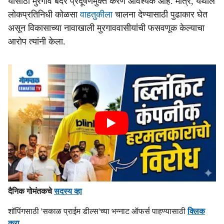
यासाठी मुरगाव बंदर प्रदूषणमुक्त करणे आवश्यक आहे. मात्र, येथील
लोकप्रतिनिधी कोळसा
वाहतुकीला
चालना देण्यासाठी पुढाकार घेत
असून विकासाच्या नावाखाली मुरगाववासीयांची फसवणूक केल्याचा
आरोप त्यांनी केला.
दैनिक गोमंतकचे
सदस्य व्हा
शॉपिंगसाठी 'सकाळ प्राईम डील्स'च्या भन्नाट ऑफर्स पाहण्यासाठी
क्लिक
करा
.