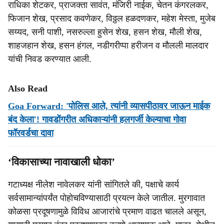
राधिका शेटकर, प्राजक्ता सावंत, मंजिरी नाईक, चेतन कंगरलकर,
फिजान शेख, प्रसाद कवणेकर, विठ्ठल हळदणकर, महेश मेस्ता, मुजेब
सय्यद, सनी पाशी, नसरुल्ला हुसेन शेख, हसन शेख, मौली शेख,
शाहजहान शेख, हसन हंगल, नडीगरीप्पा हरीजन व मौलली मालदार
यांची निवड करण्यात आली.
Also Read
Goa Forward: 'पोलिस आले, त्‍यांनी व्यासपीठावर जाऊन माईक
बंद केला'! गावडोंगरीत अधिकाऱ्यांनी हलगर्जी केल्‍याचा गोवा
फॉरवर्डचा दावा
‘विकासाच्या नावाखाली धोका’
गटाध्यक्ष नीलेश नावेलकर यांनी सांगितले की, पक्षाचे कार्य
सर्वसामान्यांपर्यंत पोहोचविण्यासाठी प्रयत्न केले जातील. मुरगावात
कोळसा प्रदूषणामुळे विविध आजारांचे प्रमाण वाढत चालले असून,