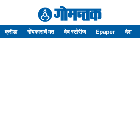
क्रीडा
गोंयकाराचें मत
वेब स्टोरीज
Epaper
देश