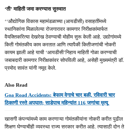
‘ती’ माहिती जमा करण्‍यास सुरुवात
‘‘औद्योगिक विकास महामंडळाच्या (आयडीसी) वसाहतींमध्‍ये
स्‍थानिकांना मिळालेल्‍या रोजगारावर कामगार निरीक्षकांमार्फत
वैयक्तिकरित्या देखरेख ठेवण्याची मोहीम सुरू केली आहे. उद्योगांमध्ये
किती गोमंतकीय काम करतात आणि त्यापैकी कितीजणांची नोकरी
कायम झाली आहे याची ‘आयडीसी’निहाय माहिती गोळा करण्याची
जबाबदारी कामगार निरीक्षकांवर सोपविली आहे, असेही मुख्‍यमंत्री डॉ.
प्रमोद सावंत यांनी नमूद केले.
Also Read
Goa Road Accidents: बेफाम वेगाचे चार बळी, रविवारी चार
ठिकाणी रस्‍ते अपघात; साडेपाच महिन्‍यांत 116 जणांचा मृत्‍यू
खासगी कंपन्‍यांमध्‍ये काम करणाऱ्या गोमंतकीयांना नोकरी करीत पुढील
शिक्षण घेण्‍याचीही व्‍यवस्‍था राज्‍य सरकार करीत आहे. त्‍यासाठी दोन ते