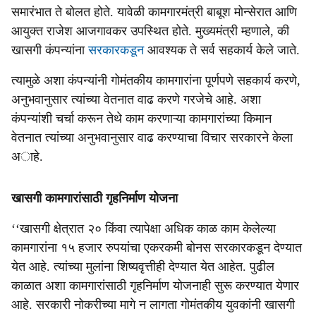
समारंभात ते बोलत होते. यावेळी कामगारमंत्री बाबूश मोन्‍सेरात आणि
आयुक्त राजेश आजगावकर उपस्‍थित होते. मुख्‍यमंत्री म्‍हणाले, की
खासगी कंपन्‍यांना
सरकारकडून
आवश्‍‍यक ते सर्व सहकार्य केले जाते.
त्‍यामुळे अशा कंपन्‍यांनी गोमंतकीय कामगारांना पूर्णपणे सहकार्य करणे,
अनुभवानुसार त्‍यांच्‍या वेतनात वाढ करणे गरजेचे आहे. अशा
कंपन्‍यांशी चर्चा करून तेथे काम करणाऱ्या कामगारांच्‍या किमान
वेतनात त्‍यांच्‍या अनुभवानुसार वाढ करण्‍याचा विचार सरकारने केला
अाहे.
खासगी कामगारांसाठी गृहनिर्माण योजना
‘‘खासगी क्षेत्रात २० किंवा त्‍यापेक्षा अधिक काळ काम केलेल्‍या
कामगारांना १५ हजार रुपयांचा एकरकमी बोनस सरकारकडून देण्‍यात
येत आहे. त्‍यांच्‍या मुलांना शिष्‍यवृत्तीही देण्‍यात येत आहेत. पुढील
काळात अशा कामगारांसाठी गृहनिर्माण योजनाही सुरू करण्‍यात येणार
आहे. सरकारी नोकरीच्‍या मागे न लागता गोमंतकीय युवकांनी खासगी