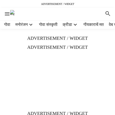
ADVERTISEMENT / WIDGET
H
गोवा
मनोरंजन
गोवा संस्कृती
क्रीडा
गोंयकाराचें मत
वेब 
e
a
ADVERTISEMENT / WIDGET
d
e
ADVERTISEMENT / WIDGET
r
m
e
n
u
i
t
e
m
s
ADVERTISEMENT / WIDGET