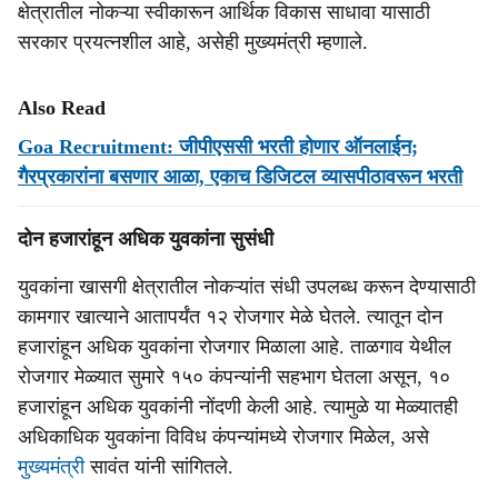
क्षेत्रातील नोकऱ्या स्‍वीकारून आर्थिक विकास साधावा यासाठी
सरकार प्रयत्‍नशील आहे, असेही मुख्‍यमंत्री म्‍हणाले.
Also Read
Goa Recruitment: जीपीएससी भरती होणार ऑनलाईन;
गैरप्रकारांना बसणार आळा, एकाच डिजिटल व्यासपीठावरून भरती
दोन हजारांहून अधिक युवकांना सुसंधी
युवकांना खासगी क्षेत्रातील नोकऱ्यांत संधी उपलब्‍ध करून देण्‍यासाठी
कामगार खात्‍याने आतापर्यंत १२ रोजगार मेळे घेतले. त्‍यातून दोन
हजारांहून अधिक युवकांना रोजगार मिळाला आहे. ताळगाव येथील
रोजगार मेळ्यात सुमारे १५० कंपन्‍यांनी सहभाग घेतला असून, १०
हजारांहून अधिक युवकांनी नोंदणी केली आहे. त्‍यामुळे या मेळ्यातही
अधिकाधिक युवकांना विविध कंपन्‍यांमध्‍ये रोजगार मिळेल, असे
मुख्‍यमंत्री
सावंत यांनी सांगितले.