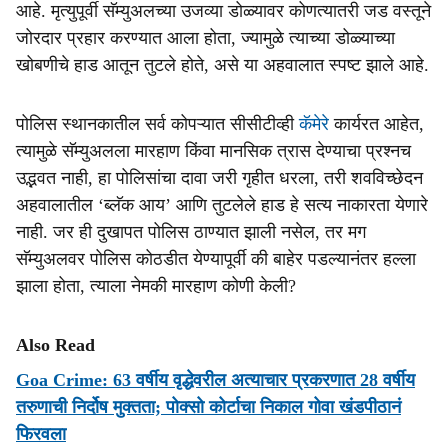
आहे. मृत्युपूर्वी सॅम्युअलच्या उजव्या डोळ्यावर कोणत्यातरी जड वस्तूने
जोरदार प्रहार करण्यात आला होता, ज्यामुळे त्याच्या डोळ्याच्या
खोबणीचे हाड आतून तुटले होते, असे या अहवालात स्पष्ट झाले आहे.
पोलिस स्थानकातील सर्व कोपऱ्यात सीसीटीव्ही
कॅमेरे
कार्यरत आहेत,
त्यामुळे सॅम्युअलला मारहाण किंवा मानसिक त्रास देण्याचा प्रश्नच
उद्भवत नाही, हा पोलिसांचा दावा जरी गृहीत धरला, तरी शवविच्छेदन
अहवालातील ‘ब्लॅक आय’ आणि तुटलेले हाड हे सत्य नाकारता येणारे
नाही. जर ही दुखापत पोलिस ठाण्यात झाली नसेल, तर मग
सॅम्युअलवर पोलिस कोठडीत येण्यापूर्वी की बाहेर पडल्यानंतर हल्ला
झाला होता, त्याला नेमकी मारहाण कोणी केली?
Also Read
Goa Crime: 63 वर्षीय वृद्धेवरील अत्याचार प्रकरणात 28 वर्षीय
तरुणाची निर्दोष मुक्तता; पोक्सो कोर्टाचा निकाल गोवा खंडपीठानं
फिरवला