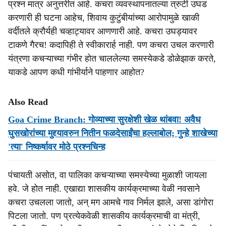
प्रश्‍न मात्र अनुत्तरीत आहे. कचरा व्यवस्थापनातल्या त्रुटी उघड
करणारी ही घटना आहेच, शिवाय कुटुंबीयांच्या आरोपामुळे खाकी
वर्दीतले क्रौर्यही चव्हाट्यावर आणणारी आहे. कचरा उघड्यावर
टाकणे गैरच! कदापिही ते स्वीकारार्ह नाही. पण कचरा उचल करणारी
यंत्रणा कचऱ्याच्या गंभीर होत चाललेल्या समस्येकडे डोळेझाक करते,
याकडे आपण कधी गांभीर्याने पाहणार आहोत?
Also Read
Goa Crime Branch: गोव्याच्या सुरक्षेशी खेळ थांबवा! अवैध
घुसखोरांच्या मुद्द्यावरुन नितीन फळदेसाईंचा हल्लाबोल; गुन्हे शाखेच्या
'त्या' निष्कर्षावर मोठे प्रश्नचिन्ह
पंचायती असोत, वा पालिका कचऱ्याच्या समस्येच्या मुळाशी जायला
हवे. जे होत नाही. एखाद्या शासकीय कार्यक्रमाच्या वेळी नवसाने
कचरा उचलला जातो, अन् मग आमचे गाव निर्मल झाले, असा डांगोरा
पिटला जातो. पण प्रत्येकवेळी शासकीय कार्यक्रमाची वा मंत्री,