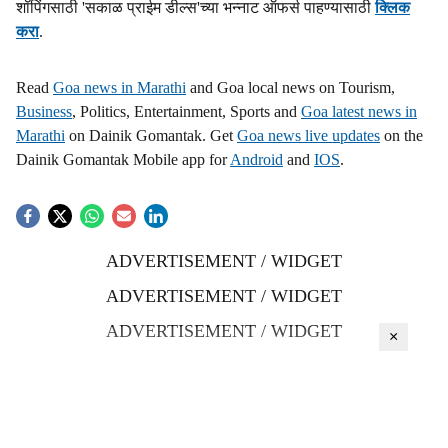
शॉपिंगसाठी 'सकाळ प्राईम डील्स'च्या भन्नाट ऑफर्स पाहण्यासाठी
क्लिक
करा
.
Read
Goa news in Marathi
and Goa local news on Tourism,
Business
, Politics, Entertainment, Sports and
Goa latest news in
Marathi
on Dainik Gomantak. Get
Goa news live updates
on the
Dainik Gomantak Mobile app for
Android
and
IOS
.
ADVERTISEMENT / WIDGET
ADVERTISEMENT / WIDGET
ADVERTISEMENT / WIDGET
×