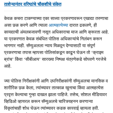
ताशेऱ्यानंतर वरिष्ठांचे चौकशीचे संकेत
केवळ कचरा टाकण्याच्या एका साध्या प्रकरणावरून एखाद्या तरुणाचा
असा छळ करणे आणि त्याला
आत्महत्येच्या
दारात ढकलणे, ही
कायद्याची अंमलबजावणी नसून अधिकाराचा माज आणि क्रूरता आहे.
या प्रकरणात केवळ संबंधित पोलिस अधिकाऱ्यांचे निलंबन करून
भागणार नाही. सॅम्युअलला न्याय मिळवून देण्यासाठी या संपूर्ण
प्रकरणाचा तपास म्हापसा पोलिसांकडून काढून घेऊन तो ‘क्राइम
ब्रांच’ किंवा ‘सीबीआय’ सारख्या निष्पक्ष यंत्रणेकडे सोपवणे गरजेचे
आहे.
ज्या पोलिस निरीक्षकांनी आणि उपनिरीक्षकांनी सॅम्युअलचा मानसिक व
शारीरिक छळ केला, त्यांच्यावर तात्काळ खुनाचा किंवा आत्महत्येस
प्रवृत्त केल्याचा गुन्हा दाखल झाला पाहिजे. तसेच, सोशल मीडियावर
व्हिडिओ व्हायरल करून सॅम्युअलचे चारित्र्यहनन करणाऱ्या
विकृतांचाही शोध घेऊन त्यांच्यावर कडक कारवाई व्हायला हवी.