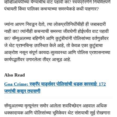
व्हीव्हीआयपींच्या येण्याचीच वाट पहावी का? स्वयंप्रेरणेने नियमितपणे
पंचायती किंवा पालिका कचऱ्याच्या समस्येकडे कधी पाहणार?
ज्यांना आपण निवडून देतो, त्या लोकप्रतिनिधींचीही ही जबाबदारी
नाही का? त्यांनीही कचऱ्याची समस्या जीवघेणी होईपर्यंत वाट पहावी
का? सॅम्युअलच्या बहिणीने आणि कुटुंबीयांनी पोलिसांच्या वर्तणुकीवर
जे थेट प्रश्नचिन्ह उपस्थित केले आहे, तो केवळ एका कुटुंबाचा
आक्रोश नसून संपूर्ण कायदा-सुव्यवस्था आणि पोलिस प्रशासनाच्या
कार्यपद्धतीवर उगारलेला तीव्र आसूड आहे.
Also Read
Goa Crime: स्क्रॅप यार्ड्सवर पोलिसांची धडक कारवाई! 172
जणांची कसून तपासणी
सॅम्युअलच्या मृत्यूनंतर समोर आलेला शवविच्छेदन अहवाल अधिक
धक्कादायक आणि पोलिसांच्या भूमिकेवर थेट संशयाची सुई रोखणारा