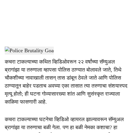
i
a
l
s
Goa Crime
-
Dainik Gomantak
h
कचरा टाकल्याच्या कथित व्हिडिओवरून २२ वर्षांच्या सॅम्युअल
a
ब्रागांझा या तरुणाला म्हापसा पोलिस ठाण्यात बोलावले जाते, तिथे
r
चौकशीच्या नावाखाली तासन् तास डांबून ठेवले जाते आणि पोलिस
ठाण्यातून बाहेर पडताच अवघ्या एका तासात त्या तरुणाचा संशयास्पद
e
मृत्यू होतो; ही घटना गोव्यासारख्या शांत आणि सुसंस्कृत राज्याला
काळिमा फासणारी आहे.
कचरा टाकल्याच्या घटनेचा व्हिडिओ व्हायरल झाल्यावरून सॅम्युअल
ब्रागांझा या तरुणाचा बळी गेला. पण हा बळी नेमका कशाचा? हा