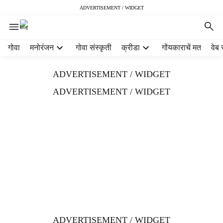
ADVERTISEMENT / WIDGET
H
गोवा
मनोरंजन
गोवा संस्कृती
क्रीडा
गोंयकाराचें मत
वेब 
e
a
ADVERTISEMENT / WIDGET
d
e
ADVERTISEMENT / WIDGET
r
m
e
n
u
i
t
e
m
s
ADVERTISEMENT / WIDGET