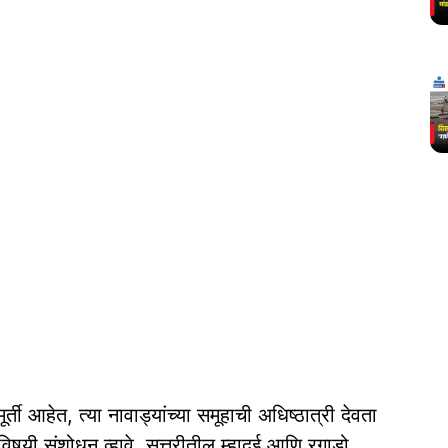
र्ती आहेत, त्या नावाड्यांच्या समूहाची अधिष्ठात्री देवता
ाविषयी संशोधन व्हावे. सत्तरीतील म्हादई आणि रगाडो