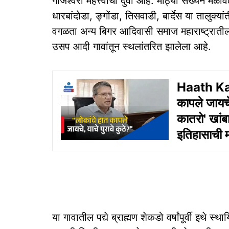
गांजेश्वरी महत्त्वाचा दुवा आहे. मोठ्या संख्येनं मे
धारबांदोडा, ङ्गोंडा, तिसवाडी, बार्देस या तालुक्य
वगळता अन्य बिगर आदिवासी समाज महाराष्ट्रातील क
उसप आदी गावांतून स्थलांतरित झालेला आहे.
Haath Kaa
कापले जायचे,
कातरो' खांबा
इतिहासाची 
या गावातील पद्ये ब्राह्मण शेकडो वर्षांपूर्वी इथे 