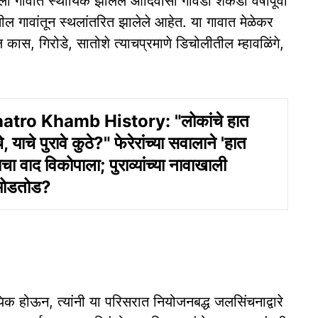
ळावली गावात स्थायिक झालेले आदिवासी गावडा शेकडो वर्षांपूर्वी
ांतील गावांतून स्थलांतरित झालेले आहेत. या गावात मेळेकर
ास, गिरोडे, सातोशे त्याचप्रमाणे डिचोलीतील म्हावळिंगे,
tro Khamb History: "लोकांचे हात
 याचे पुरावे कुठे?" फेरेरांच्या सवालाने 'हात
चा वाद विकोपाला; पुराव्यांच्या नावाखाली
मोडतोड?
स्थायिक होऊन, त्यांनी या परिसरात नियोजनबद्ध जलसिंचनाद्वारे