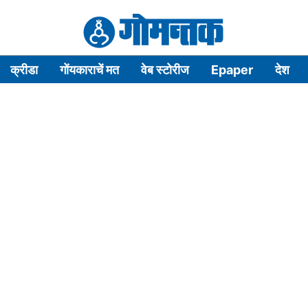
क्रीडा
गोंयकाराचें मत
वेब स्टोरीज
Epaper
देश