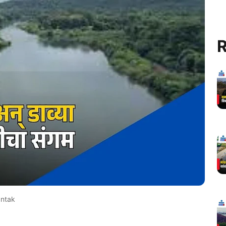
R
antak