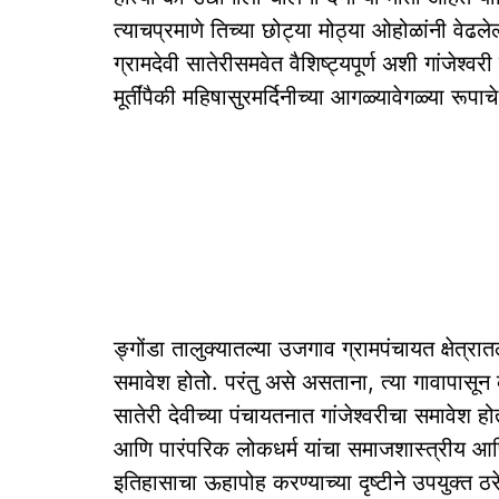
त्याचप्रमाणे तिच्या छोट्या मोठ्या ओहोळांनी वेढलेल
ग्रामदेवी सातेरीसमवेत वैशिष्ट्यपूर्ण अशी गांजेश्वरी
मूर्तींपैकी महिषासुरमर्दिनीच्या आगळ्यावेगळ्या रूपा
ङ्गोंडा तालुक्यातल्या उजगाव ग्रामपंचायत क्षेत्रातल
समावेश होतो. परंतु असे असताना, त्या गावापासून
सातेरी देवीच्या पंचायतनात गांजेश्वरीचा समावेश हो
आणि पारंपरिक लोकधर्म यांचा समाजशास्त्रीय आणि 
इतिहासाचा ऊहापोह करण्याच्या दृष्टीने उपयुक्त ठर