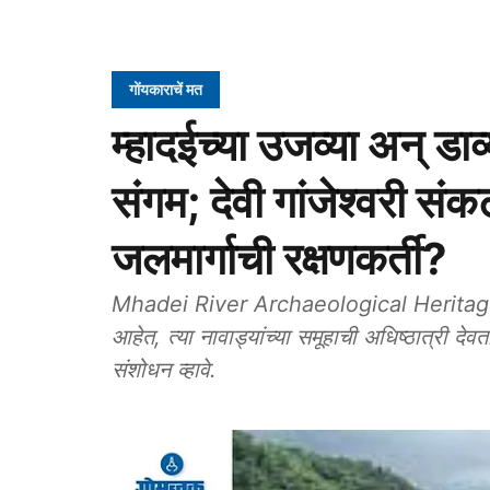
गोंयकाराचें मत
म्हादईच्या उजव्या अन् डा
संगम; देवी गांजेश्वरी सं
जलमार्गाची रक्षणकर्ती?
Mhadei River Archaeological Heritage: गांज
आहेत, त्या नावाड्यांच्या समूहाची अधिष्ठात्री देव
संशोधन व्हावे.