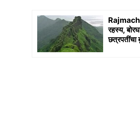
Rajmachi F
रहस्य, बोरघ
छत्रपतींचा ब