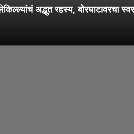
ल्यांचं अद्भुत रहस्य, बोरघाटावरचा स्वरा