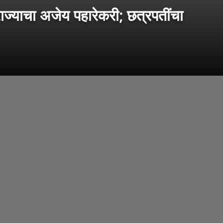
ज्याचा अजेय पहारेकरी; छत्रपतींचा