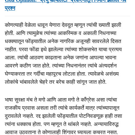
Goa Opinion: ‘प्रभु व्हायोलेटा’ प्रकरणातून निर्माण झालेले नवे
प्रश्न
कोणत्याही वेळेला धावून येणारा देवदूत म्हणून त्यांची ख्याती झाली
होती. आणि त्यामुळेच त्यांच्या आकस्मिक व अकाली निधनाच्या
धक्क्यातून फोंड्यातील अनेक नागरिक अजूनही सावरलेले दिसत
नाहीत. परवा फोंडा इथे झालेल्या त्यांच्या शोकसभेत याचा प्रत्यय
आला. त्यांची आठवण काढताना अनेक जणांना आपल्या भावना
आवरणे कठीण जात होते. त्यांच्या निधनानंतर त्यांचे अंत्यदर्शन
घेण्याकरता तर गर्दीचा महापूरच लोटला होता. त्यावेळचे असंख्य
लोकांचे भांबावलेले चेहरे तर बरेच काही सांगून जात होते.
भाषा सुरक्षा मंच ते मगो आणि आता मगो ते कॉंग्रेस असा त्यांचा
राजकीय प्रवास असला तरी त्यांचे कार्यकर्ते मात्र त्यांच्यापासून
दुरावलेले नव्हते. रद्द झालेली फोंड्यातील पोटनिवडणूक हाही तसा
त्यांना धक्काच होता. पण म्हणून ते थांबले नव्हते. अन्यायाविरुद्ध
आवाज उठवताना ते कोणालाही शिंगावर घ्यायला कचरत नसत.