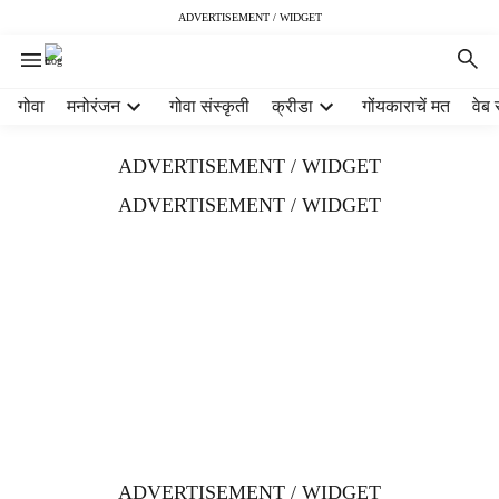
ADVERTISEMENT / WIDGET
H
गोवा
मनोरंजन
गोवा संस्कृती
क्रीडा
गोंयकाराचें मत
वेब 
e
a
ADVERTISEMENT / WIDGET
d
e
ADVERTISEMENT / WIDGET
r
m
e
n
u
i
t
e
m
s
ADVERTISEMENT / WIDGET