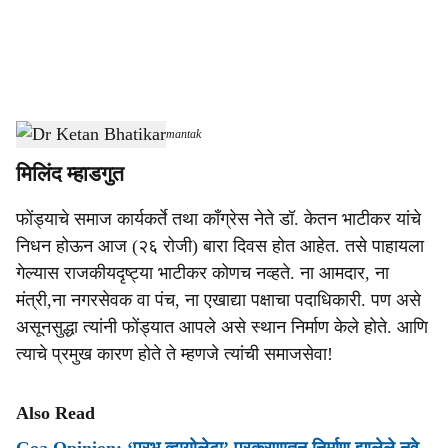
a
l
s
Dr Ketan Bhatikar
-
Dainik Gomantak
h
मिलिंद म्हाडगुत
a
फोंड्याचे समाज कार्यकर्ते तथा कॉंग्रेस नेते डॉ. केतन भाटीकर यांचे
r
निधन होऊन आज (२६ रोजी) बारा दिवस होत आहेत. तसे पाहायला
e
गेल्यास राजकीयदृष्ट्या भाटीकर कोणच नव्हते. ना आमदार, ना
मंत्री,ना नगरसेवक वा पंच, ना एखाद्या पक्षाचा पदाधिकारी. पण असे
असूनसुद्धा त्यांनी फोंड्यात आपले असे स्थान निर्माण केले होते. आणि
त्याचे प्रमुख कारण होते ते म्हणजे त्यांची समाजसेवा!
Also Read